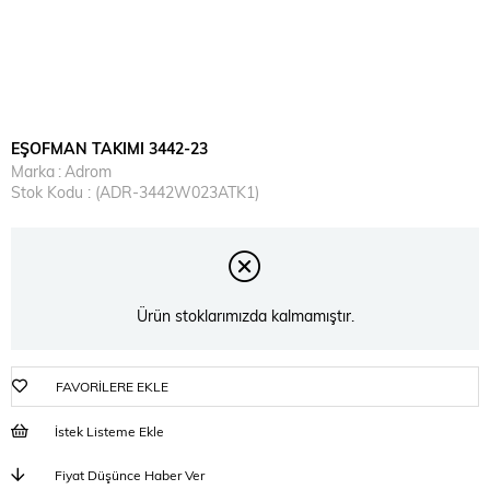
EŞOFMAN TAKIMI 3442-23
Marka
:
Adrom
Stok Kodu
(ADR-3442W023ATK1)
Ürün stoklarımızda kalmamıştır.
FAVORILERE EKLE
İstek Listeme Ekle
Fiyat Düşünce Haber Ver