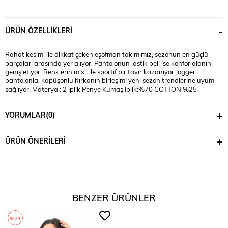
ÜRÜN ÖZELLIKLERI
Rahat kesimi ile dikkat çeken eşofman takımımız, sezonun en güçlü
parçaları arasında yer alıyor. Pantolonun lastik beli ise konfor alanını
genişletiyor. Renklerin mix'i ile sportif bir tavır kazanıyor.Jogger
pantolonla, kapüşonlu hırkanın birleşimi yeni sezon trendlerine uyum
sağlıyor. Materyal: 2 İplik Penye Kumaş İplik:%70 COTTON %25
POLYESTER %5 LYCRA Mankenin Üzerindeki Beden : 3XL Bedendir.
Mankenin Ölçüleri: Boy:1.74, Kilo:90, Göğüs:105, Bel:90, Basen:118
YORUMLAR
(0)
ÜRÜN ÖNERILERI
BENZER ÜRÜNLER
%21