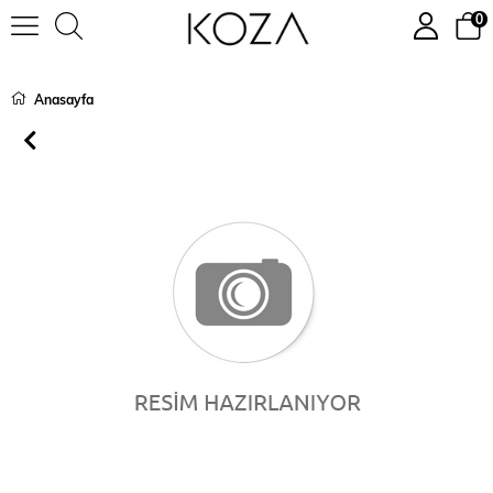
0
Anasayfa
›