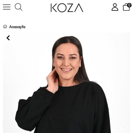
0
Anasayfa
›