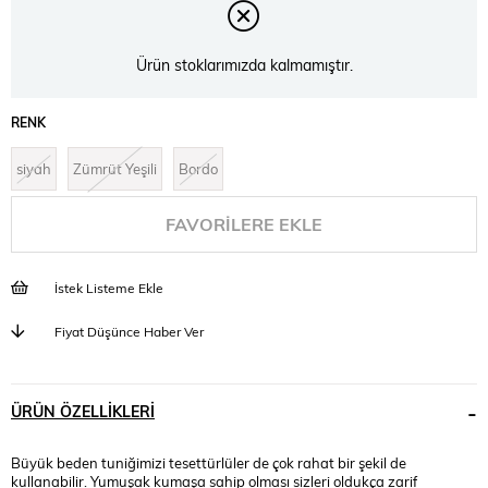
Ürün stoklarımızda kalmamıştır.
RENK
siyah
Zümrüt Yeşili
Bordo
FAVORILERE EKLE
İstek Listeme Ekle
Fiyat Düşünce Haber Ver
ÜRÜN ÖZELLIKLERI
Büyük beden tuniğimizi tesettürlüler de çok rahat bir şekil de
kullanabilir. Yumuşak kumaşa sahip olması sizleri oldukça zarif