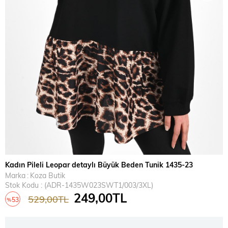
Kadın Pileli Leopar detaylı Büyük Beden Tunik 1435-23
Marka
:
Koza Butik
Stok Kodu
(ADR-1435W023SWT1/003/3XL)
249,00TL
529,00TL
53
%
İndirim