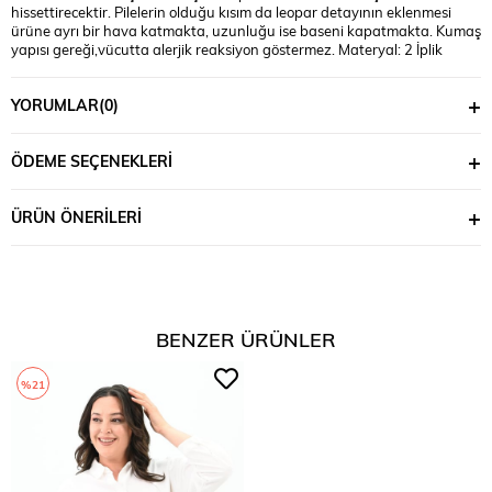
hissettirecektir. Pilelerin olduğu kısım da leopar detayının eklenmesi
ürüne ayrı bir hava katmakta, uzunluğu ise baseni kapatmakta. Kumaş
yapısı gereği,vücutta alerjik reaksiyon göstermez. Materyal: 2 İplik
penye kumaş iplik : %95 VİSKON %5 ELASTAN Mankenin üzerindeki
beden: 3XL bedendir Mankenin ölçüleri: Boy: 1,74, kilo:90, göğüs:105,
YORUMLAR
(0)
bel:90, basen:118
ÖDEME SEÇENEKLERI
ÜRÜN ÖNERILERI
BENZER ÜRÜNLER
%21