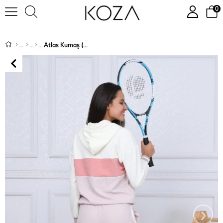
0
Atlas Kumaş (Hürrem) Garnili Zara Model İkili Eşofman Takımı 8267
›