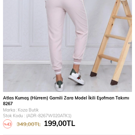
Atlas Kumaş (Hürrem) Garnili Zara Model İkili Eşofman Takımı
8267
Marka
:
Koza Butik
Stok Kodu
(ADR-8267W020ATK1)
199,00TL
349,00TL
43
%
İndirim