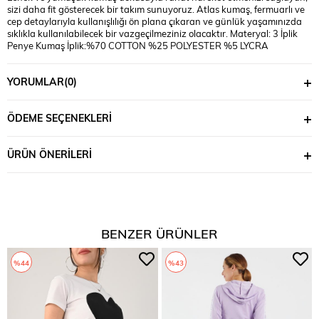
sizi daha fit gösterecek bir takım sunuyoruz. Atlas kumaş, fermuarlı ve
cep detaylarıyla kullanışlılığı ön plana çıkaran ve günlük yaşamınızda
sıklıkla kullanılabilecek bir vazgeçilmeziniz olacaktır. Materyal: 3 İplik
Penye Kumaş İplik:%70 COTTON %25 POLYESTER %5 LYCRA
Mankenin Üzerindeki Beden : S Bedendir Mankenin Ölçüleri: Kilo:54,
Bel:66, Basen:95 *Ürünlerimiz ''Koza Butik'' güvencesi altındadır.*
YORUMLAR
(0)
ÖDEME SEÇENEKLERI
ÜRÜN ÖNERILERI
BENZER ÜRÜNLER
%44
%43