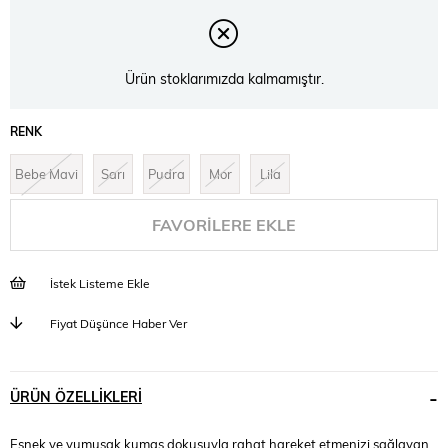
Ürün stoklarımızda kalmamıştır.
RENK
Bebe Mavi
Sarı
Pudra
Mor
Lila
FAVORILERE EKLE
İstek Listeme Ekle
Fiyat Düşünce Haber Ver
ÜRÜN ÖZELLIKLERI
Esnek ve yumuşak kumaş dokusuyla rahat hareket etmenizi sağlayan,