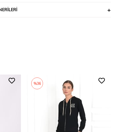
ERILERI
%36
%35