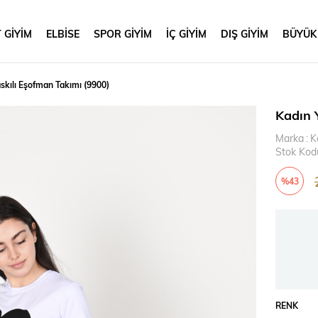
 GİYİM
ELBİSE
SPOR GİYİM
İÇ GİYİM
DIŞ GİYİM
BÜYÜK
askılı Eşofman Takımı (9900)
Kadın 
Marka
:
K
Stok Kod
%
43
İndirim
RENK