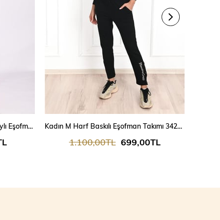
Baskılı Kısa Kollu Pul Payet Detaylı Eşofman Takımı 9026
Kadın M Harf Baskılı Eşofman Takımı 3429-23
TL
1.100,00TL
699,00TL