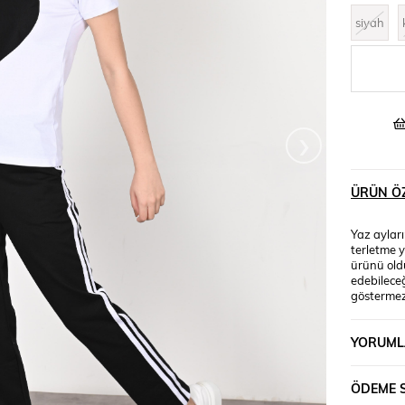
siyah
›
ÜRÜN ÖZ
Yaz ayları
terletme 
ürünü oldu
edebileceğ
göstermez
POLYESTE
Mankenin Ö
YORUML
ÖDEME 