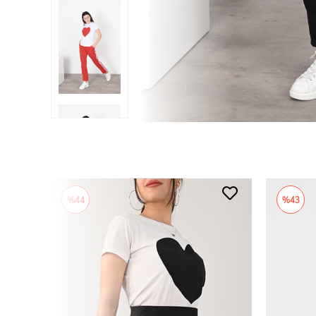
%44
%43