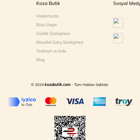
Koza Butik
Sosyal Med
Hakkımızda
Bize Ulaşın
Gizlilik Sözleşmesi
Mesafeli Satış Sözleşmesi
Teslimat ve İade
Blog
© 2024
kozabutik.com
- Tüm Hakları Saklıdır.