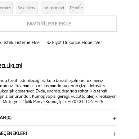
kırmızı
Saks Mavi
indigo mavi
Pembe
FAVORILERE EKLE
İstek Listeme Ekle
Fiyat Düşünce Haber Ver
ELLIKLERI
nda tercih edebileceğiniz kalp baskılı eşofman takımımız
yapmaz. Takımımızın alt kısımında bulunan çizgi detayları
kça şık gösteriyor. Evde, sporda, dışarıda rahatlıkla tercih
iniz bir üründür. Kumaş yapısı gereği, vucütta alerjik reaksiyon
. Materyal: 2 İplik Penye Kumaş İplik:%70 COTTON %25
R %5 LYCRA Mankenin Üzerindeki Beden : S Bedendir
lçüleri: Boy:1.70 Kilo:52, Bel:68, Basen:49
AR
(0)
SEÇENEKLERI