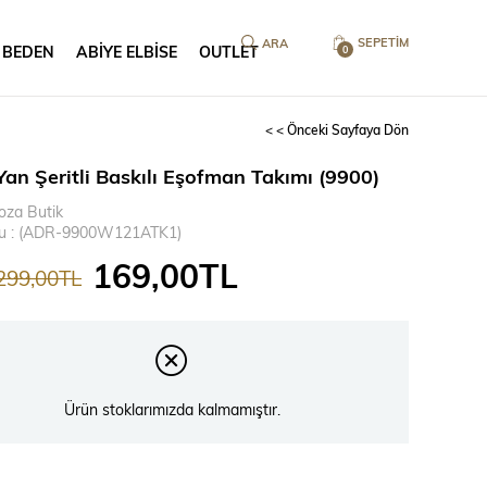
SEPETIM
 BEDEN
ABİYE ELBİSE
OUTLET
0
< < Önceki Sayfaya Dön
Yan Şeritli Baskılı Eşofman Takımı (9900)
oza Butik
u
(ADR-9900W121ATK1)
169,00TL
299,00TL
Ürün stoklarımızda kalmamıştır.