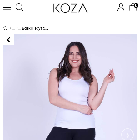
0
Baskılı Tayt 9156
›