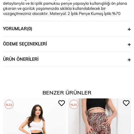
detaylarıyla ve iki iplik pamuksu penye yapısıyla kullanışlılığı ön plana
çıkaran ve günlük yaşamınızda sıklıkla kullanılabilecek bir
vazgeçilmeziniz olacaktır. Materyal: 2 İplik Penye Kumaş İplik:%70
COTTON %25 POLYESTER %5 LYCRA Mankenin Üzerindeki Beden : S
Bedendir Mankenin Ölçüleri: Kilo:54, Bel:66, Basen:95 *Ürünlerimiz
YORUMLAR
(0)
''Koza Butik'' güvencesi altındadır.*
ÖDEME SEÇENEKLERI
ÜRÜN ÖNERILERI
BENZER ÜRÜNLER
%21
%25