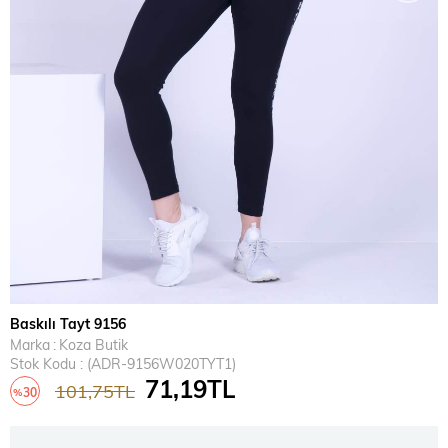
Baskılı Tayt 9156
Marka
:
Koza Butik
Stok Kodu
(ADR-9156W020TYT1)
71,19TL
101,75TL
30
%
İndirim