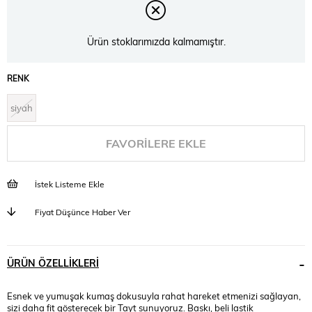
Ürün stoklarımızda kalmamıştır.
RENK
siyah
FAVORILERE EKLE
İstek Listeme Ekle
Fiyat Düşünce Haber Ver
ÜRÜN ÖZELLIKLERI
Esnek ve yumuşak kumaş dokusuyla rahat hareket etmenizi sağlayan,
sizi daha fit gösterecek bir Tayt sunuyoruz. Baskı, beli lastik