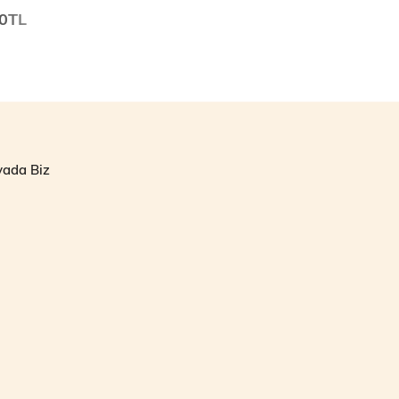
00TL
yada Biz