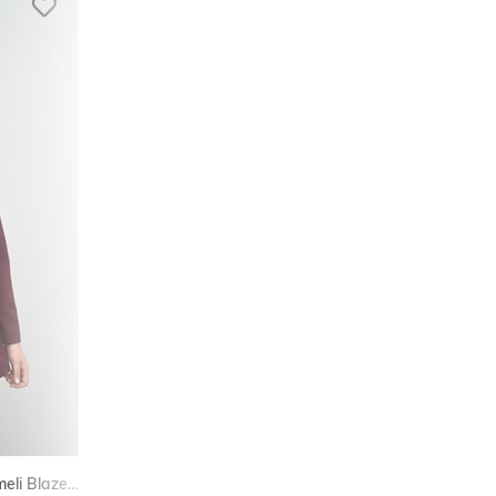
Kadın Büyük Beden Astarlı Düğmeli Blazer Ceket 9008-25-1