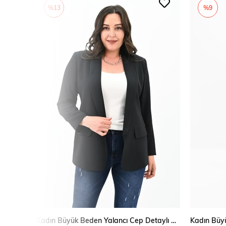
%13
%9
Kadın Büyük Beden Yalancı Cep Detaylı Ceket 0106-23