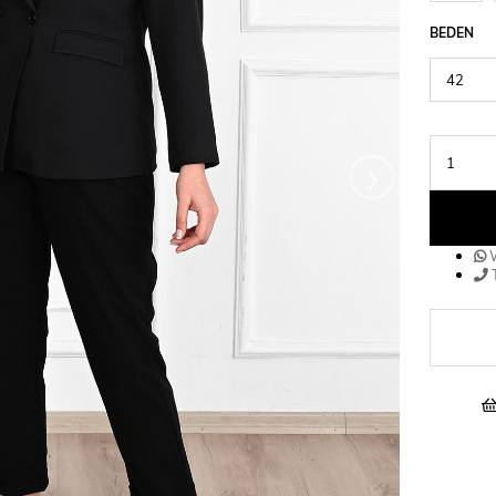
BEDEN
›
W
T