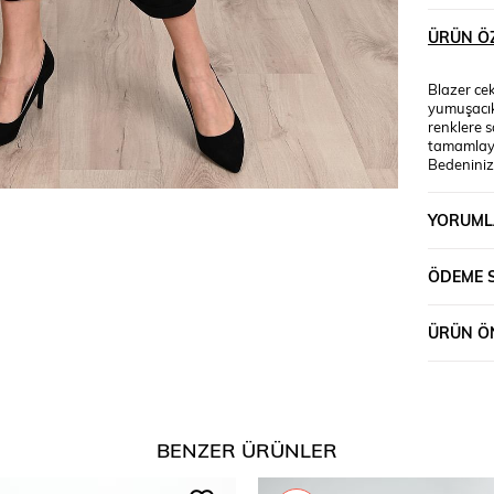
ÜRÜN ÖZ
Blazer ce
yumuşacık
renklere s
tamamlaya
Bedeninize
görünümüne
seçenekle
YORUML
POLYESTE
Mankenin Ö
ÖDEME 
ÜRÜN ÖN
BENZER ÜRÜNLER