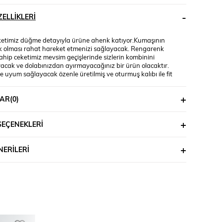
ELLIKLERI
ketimiz düğme detayıyla ürüne ahenk katıyor.Kumaşının
 olması rahat hareket etmenizi sağlayacak. Rengarenk
ahip ceketimiz mevsim geçişlerinde sizlerin kombinini
cak ve dolabınızdan ayırmayacağınız bir ürün olacaktır.
 uyum sağlayacak özenle üretilmiş ve oturmuş kalıbı ile fit
 aşık olacağınız en kurtarıcı ceketiniz olabilir, renk
rine kesinlikle göz atmalısınız. Materyal: Hürrem kumaş %95
AR
(0)
R %5 ELASTAN Mankenin Üzerindeki Beden : S Bedendir
lçüleri: Boy:1.70 Kilo:52, Bel:68, Basen:49
SEÇENEKLERI
ERILERI