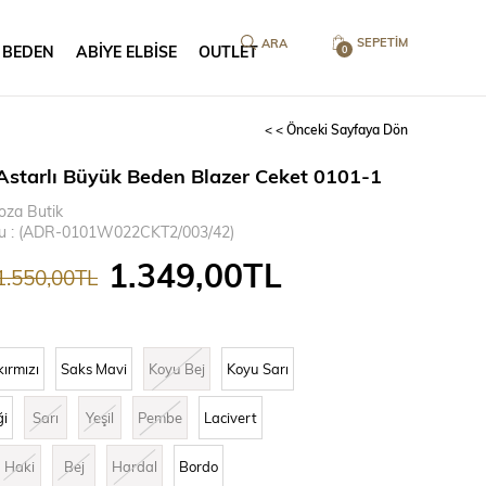
SEPETIM
 BEDEN
ABİYE ELBİSE
OUTLET
0
< < Önceki Sayfaya Dön
Astarlı Büyük Beden Blazer Ceket 0101-1
oza Butik
u
(ADR-0101W022CKT2/003/42)
1.349,00TL
1.550,00TL
kırmızı
Saks Mavi
Koyu Bej
Koyu Sarı
ği
Sarı
Yeşil
Pembe
Lacivert
Haki
Bej
Hardal
Bordo