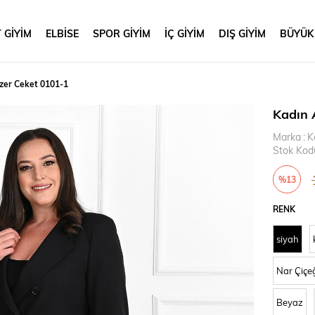
 GİYİM
ELBİSE
SPOR GİYİM
İÇ GİYİM
DIŞ GİYİM
BÜYÜK
azer Ceket 0101-1
Kadın 
Marka
:
K
Stok Kod
%
13
İndirim
RENK
siyah
Nar Çiçe
Beyaz