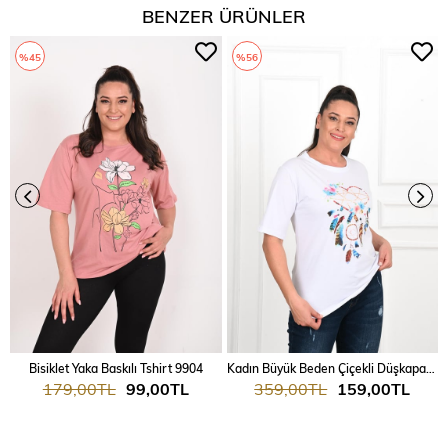
BENZER ÜRÜNLER
%45
%56
Bisiklet Yaka Baskılı Tshirt 9904
Kadın Büyük Beden Çiçekli Düşkapanı Baskılı T-Shirt 1573-23
179,00TL
99,00TL
359,00TL
159,00TL