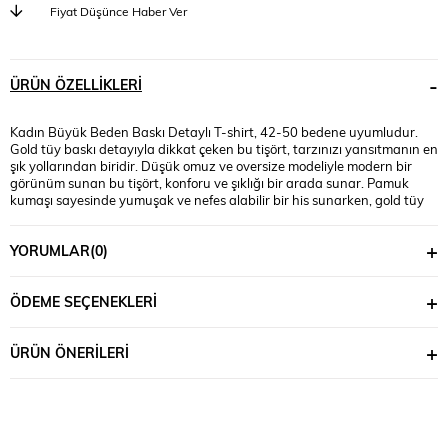
Fiyat Düşünce Haber Ver
ÜRÜN ÖZELLIKLERI
Kadın Büyük Beden Baskı Detaylı T-shirt, 42-50 bedene uyumludur.
Gold tüy baskı detayıyla dikkat çeken bu tişört, tarzınızı yansıtmanın en
şık yollarından biridir. Düşük omuz ve oversize modeliyle modern bir
görünüm sunan bu tişört, konforu ve şıklığı bir arada sunar. Pamuk
kumaşı sayesinde yumuşak ve nefes alabilir bir his sunarken, gold tüy
detayıyla da dikkatleri üzerinize çeker. Manken ’in üzerindeki beden 44
bedendir. (Bedenler arası +/- 2cm fark olmaktadır.) Model Ölçüleri Boy:
YORUMLAR
(0)
1,80 Kilo: 90 Göğüs: 90 Bel: 89 Basen: 116
ÖDEME SEÇENEKLERI
ÜRÜN ÖNERILERI