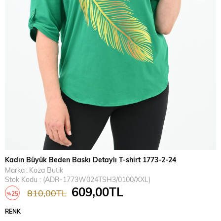
Kadın Büyük Beden Baskı Detaylı T-shirt 1773-2-24
Marka
:
Koza Butik
Stok Kodu
(ADR-1773W024TSH3/0100/XXL)
609,00TL
810,00TL
25
%
İndirim
RENK