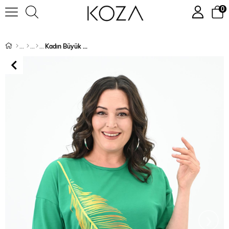
0
Kadın Büyük Beden Baskı Detaylı T-shirt 1773-2-24
›