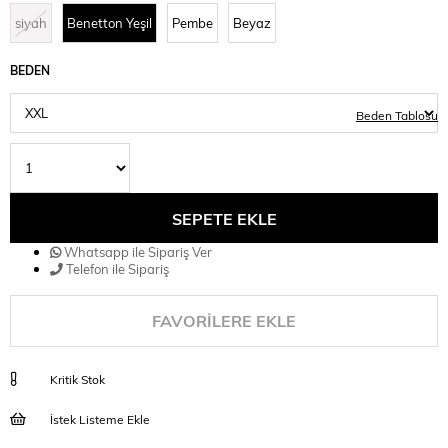
siyah
Benetton Yeşil
Pembe
Beyaz
BEDEN
Beden Tablosu
Whatsapp ile Sipariş Ver
Telefon ile Sipariş
FAVORILERE EKLE
Kritik Stok
İstek Listeme Ekle