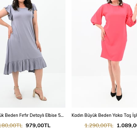
Kadın Büyük Beden Fırfır Detaylı Elbise 5176-23
180,00TL
979,00TL
1.290,00TL
1.089,