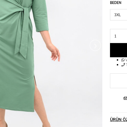
BEDEN
›
W
T
ÜRÜN ÖZ