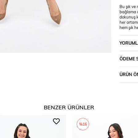
Bu şık ve
bağlama de
dokunuş ka
her ortamd
hem şık h
üzerindek
Model Ölç
YORUML
: 125 cm’
%5 elast
ÖDEME 
ÜRÜN ÖN
BENZER ÜRÜNLER
%16