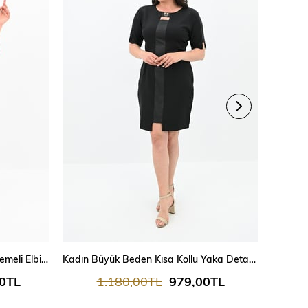
Kadın Büyük Beden Yaka Taş İşlemeli Elbise 5211-24
Kadın Büyük Beden Kısa Kollu Yaka Detaylı Elbise 5213-24
00TL
1.180,00TL
979,00TL
1