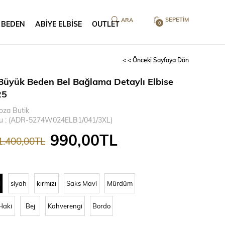
SEPETIM
 BEDEN
ABİYE ELBİSE
OUTLET
0
< < Önceki Sayfaya Dön
Büyük Beden Bel Bağlama Detaylı Elbise
25
oza Butik
u
(ADR-5274W024ELB1/041/3XL)
990,00TL
1.400,00TL
l
siyah
kırmızı
Saks Mavi
Mürdüm
Haki
Bej
Kahverengi
Bordo