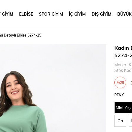
 GİYİM
ELBİSE
SPOR GİYİM
İÇ GİYİM
DIŞ GİYİM
BÜYÜK
a Detaylı Elbise 5274-25
Kadın 
5274-
Marka
:
K
Stok Kod
%
29
İndirim
RENK
Mint Yeşi
Gri