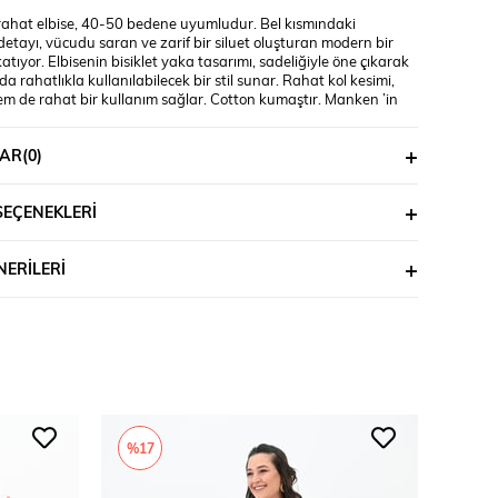
 rahat elbise, 40-50 bedene uyumludur. Bel kısmındaki
tayı, vücudu saran ve zarif bir siluet oluşturan modern bir
tıyor. Elbisenin bisiklet yaka tasarımı, sadeliğiyle öne çıkarak
a rahatlıkla kullanılabilecek bir stil sunar. Rahat kol kesimi,
em de rahat bir kullanım sağlar. Cotton kumaştır. Manken ’in
i beden 44 bedendir. (Bedenler arası +/- 2cm fark olmaktadır.)
üleri Boy: 1,80 Kilo: 90 Göğüs: 90 Bel: 89 Basen: 116 Ürün Boyu
AR
(0)
dir. Göğüs : 53 cm’dir Kumaş İçeriği : %80 pamuk %15 polyester
an
SEÇENEKLERI
ERILERI
%17
%16