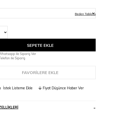
Beden Tablosu
hatsapp ile Sipariş Ver
elefon ile Sipariş
FAVORILERE EKLE
İstek Listeme Ekle
Fiyat Düşünce Haber Ver
ELLIKLERI