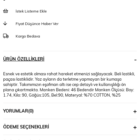
İstek Listeme Ekle
Fiyat Düşünce Haber Ver
Kargo Bedava
ÜRÜN ÖZELLIKLERI
Esnek ve estetik olması rahat hareket etmenizi sağlayacak. Beli lastikli,
paçası lastiklidir. Yaz ayların da terletme yapmayan bir kumaşa
sahiptir. Takımımızın eşofman altı ise cep detaylı ve kullanışlılığı ön
plana çıkartmakta. Manken Bedeni: 46 Bedendir Manken Ölçüsü: Boy:
1.74, Kilo: 90, Göğüs:105, Bel:90, Materyal: %70 COTTON, %25
POLYESTER, %5 LYCRA
YORUMLAR
(0)
ÖDEME SEÇENEKLERI