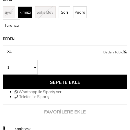
siyah
kırmızı
Saks Mavi
Sarı
Pudra
Turuncu
BEDEN
Beden Tablosu
Whatsapp ile Sipariş Ver
Telefon ile Sipariş
FAVORILERE EKLE
Kritik Stok