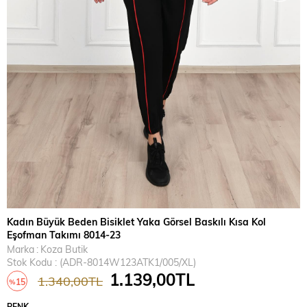
Kadın Büyük Beden Bisiklet Yaka Görsel Baskılı Kısa Kol
Eşofman Takımı 8014-23
Marka
:
Koza Butik
Stok Kodu
(ADR-8014W123ATK1/005/XL)
1.139,00TL
1.340,00TL
15
%
İndirim
RENK