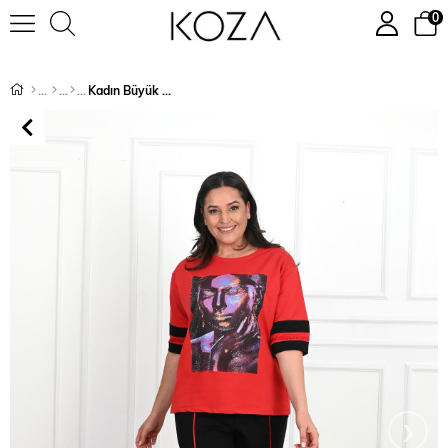
0
Kadın Büyük Beden Bisiklet Yaka Görsel Baskılı Kısa Kol Eşofman Takımı 8014-23
›