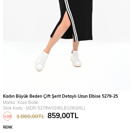
Kadın Büyük Beden Çift Şerit Detaylı Uzun Elbise 5279-25
Marka
:
Koza Butik
Stok Kodu
(ADR-5279W024ELB1/003/XL)
859,00TL
1.060,00TL
19
%
İndirim
RENK