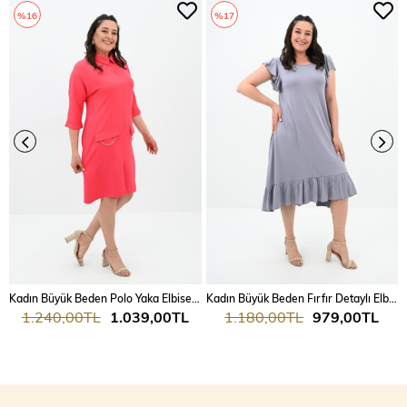
%16
%17
Kadın Büyük Beden Polo Yaka Elbise 5214-24
Kadın Büyük Beden Fırfır Detaylı Elbise 5176-23
1.240,00TL
1.039,00TL
1.180,00TL
979,00TL