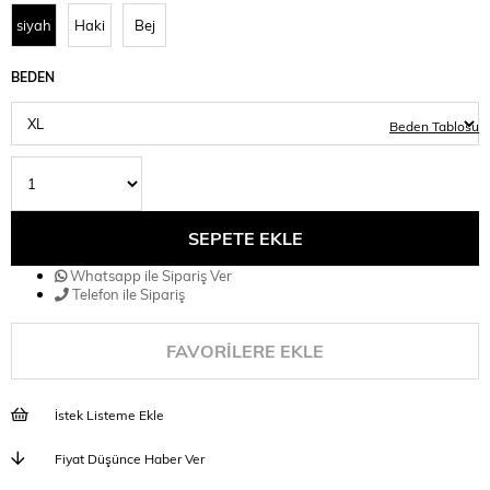
siyah
Haki
Bej
BEDEN
Beden Tablosu
Whatsapp ile Sipariş Ver
Telefon ile Sipariş
FAVORILERE EKLE
İstek Listeme Ekle
Fiyat Düşünce Haber Ver