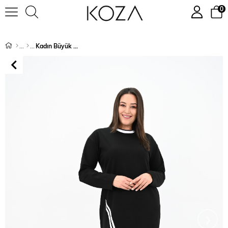
0
Kadın Büyük Beden Çift Şerit Detaylı Uzun Elbise 5279-25
›