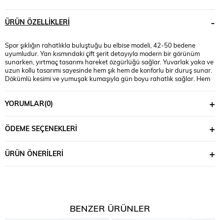
ÜRÜN ÖZELLIKLERI
Spor şıklığın rahatlıkla buluştuğu bu elbise modeli, 42-50 bedene
uyumludur. Yan kısmındaki çift şerit detayıyla modern bir görünüm
sunarken, yırtmaç tasarımı hareket özgürlüğü sağlar. Yuvarlak yaka ve
uzun kollu tasarımı sayesinde hem şık hem de konforlu bir duruş sunar.
Dökümlü kesimi ve yumuşak kumaşıyla gün boyu rahatlık sağlar. Hem
spor ayakkabılarla kombinlenebilir hem de farklı aksesuarlarla stilinizi
tamamlayabilirsiniz. 2 iplik kompak kumaştır. Manken ’in üzerindeki
YORUMLAR
(0)
beden 44 bedendir. (Bedenler arası +/- 2cm fark olmaktadır.) Model
Ölçüleri Boy: 1,80 Kilo: 90 Göğüs: 90 Bel: 89 Basen: 116 Kumaş İçeriği :
%80 Pamuk %15 Polyester %5 Elastan Elbise Boy : 126 cm’dir. Göğüs :
ÖDEME SEÇENEKLERI
120 cm’dir. Yırtmaç Boy : 39 cm’dir.
ÜRÜN ÖNERILERI
BENZER ÜRÜNLER