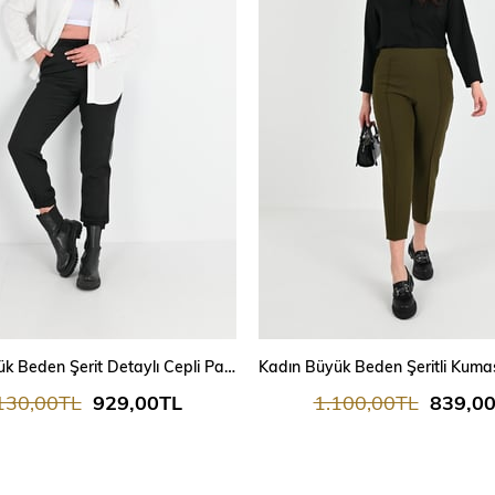
Kadın Büyük Beden Şerit Detaylı Cepli Pantolon 6243-24
130,00TL
929,00TL
1.100,00TL
839,0