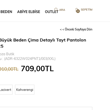
SEPETIM
 BEDEN
ABİYE ELBİSE
OUTLET
0
< < Önceki Sayfaya Dön
Büyük Beden Çima Detaylı Tayt Pantolon
25
oza Butik
u
(ADR-6322W024PNT1/003/XXL)
709,00TL
910,00TL
Lacivert
Kahverengi