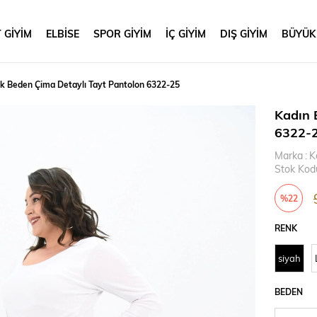
 GİYİM
ELBİSE
SPOR GİYİM
İÇ GİYİM
DIŞ GİYİM
BÜYÜK
k Beden Çima Detaylı Tayt Pantolon 6322-25
Kadın 
6322-
Marka
:
K
Stok Kod
%
22
İndirim
RENK
siyah
BEDEN