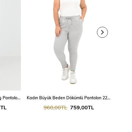
Kadın Büyük Beden Şeritli Kumaş Pantolon 6228-24
Kadın Büyük Beden Dökümlü Pantolon 222 0016-25
0TL
960,00TL
759,00TL