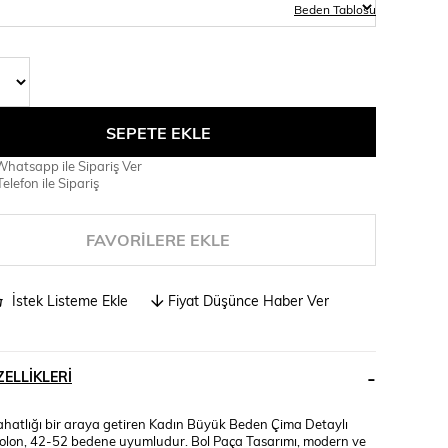
Beden Tablosu
hatsapp ile Sipariş Ver
elefon ile Sipariş
FAVORILERE EKLE
İstek Listeme Ekle
Fiyat Düşünce Haber Ver
ELLIKLERI
rahatlığı bir araya getiren Kadın Büyük Beden Çima Detaylı
olon, 42-52 bedene uyumludur. Bol Paça Tasarımı, modern ve