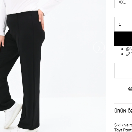
›
W
T
ÜRÜN ÖZ
Şıklık ve 
Tayt Pant