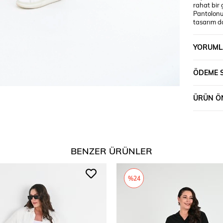
rahat bir
Pantolonu
tasarım d
uyum ve ek
oluşturur 
YORUML
kumaşı sa
özgürlüğü
arası +/- 
ÖDEME 
Bel: 89 B
cm’dir. Be
tonlarında
ÜRÜN ÖN
BENZER ÜRÜNLER
%24