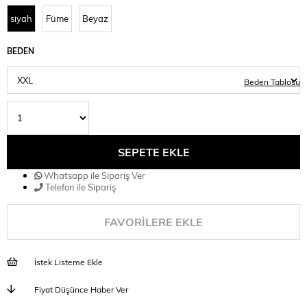
siyah
Füme
Beyaz
BEDEN
Beden Tablosu
Whatsapp ile Sipariş Ver
Telefon ile Sipariş
FAVORILERE EKLE
İstek Listeme Ekle
Fiyat Düşünce Haber Ver