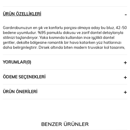
ÜRÜN ÖZELLIKLERI
Gardırobunuzun en şık ve konforlu parçası olmaya aday bu bluz, 42-50
bedene uyumludur. %95 pamuklu dokusu ve zarif dantel detaylarıyla
stilinizi taçlandırıyor. Yaka kısmında kullanılan ince işçilikli dantel
şeritler, dekolte bölgesine romantik bir hava katarken yüz hatlarınızı
daha belirginleştirir. Dirsek altında biten modern truvakar kol tasarımı,
her mevsim kullanım kolaylığı sağlar ve kollarınıza zarif bir görünüm
kazandırır. Yaka hattındaki dantel zarafeti ensede de devam ederek şık
YORUMLAR
(0)
bir görünüm sağlar. ılmıştır. Terletme yapmaz, dökümlü duruşuyla
vücut hatlarını nezaketle dengeler. Manken ’in üzerindeki beden 44
bedendir. (Bedenler arası +/- 2cm fark olmaktadır.) Model Ölçüleri Boy:
ÖDEME SEÇENEKLERI
1,72 Kilo: 90 Göğüs: 104 Bel: 88 Basen: 115 Kumaş İçeriği : %95 Pamuk
%5 Elastan Üst Boy : 67 cm’dir. Göğüs : 104 cm’dir. Kol Boyu : 44 cm’dir.
ÜRÜN ÖNERILERI
BENZER ÜRÜNLER