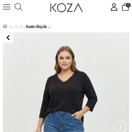
0
Kadın Büyük Beden Dantel Detaylı V Yaka Truvakar Kol Pamuklu Bluz 2029-26
›