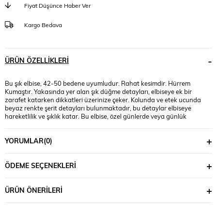
Fiyat Düşünce Haber Ver
Kargo Bedava
ÜRÜN ÖZELLIKLERI
Bu şık elbise, 42-50 bedene uyumludur. Rahat kesimdir. Hürrem
Kumaştır. Yakasında yer alan şık düğme detayları, elbiseye ek bir
zarafet katarken dikkatleri üzerinize çeker. Kolunda ve etek ucunda
beyaz renkte şerit detayları bulunmaktadır, bu detaylar elbiseye
hareketlilik ve şıklık katar. Bu elbise, özel günlerde veya günlük
kullanımda rahatlıkla tercih edilebilir. Manken ’in üzerindeki beden 44
bedendir. (Bedenler arası +/- 2cm fark olmaktadır.) Model Ölçüleri Boy:
YORUMLAR
(0)
1,80 Kilo: 90 Göğüs: 90 Bel: 89 Basen: 116
ÖDEME SEÇENEKLERI
ÜRÜN ÖNERILERI