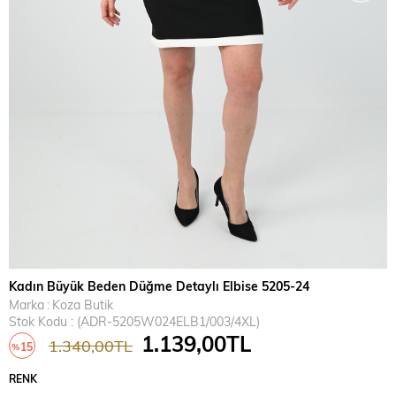
Kadın Büyük Beden Düğme Detaylı Elbise 5205-24
Marka
:
Koza Butik
Stok Kodu
(ADR-5205W024ELB1/003/4XL)
1.139,00TL
1.340,00TL
15
%
İndirim
RENK