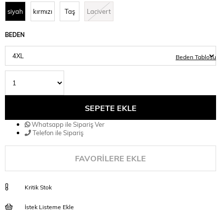
siyah
kırmızı
Taş
Lacivert
BEDEN
Beden Tablosu
Whatsapp ile Sipariş Ver
Telefon ile Sipariş
FAVORILERE EKLE
Kritik Stok
İstek Listeme Ekle