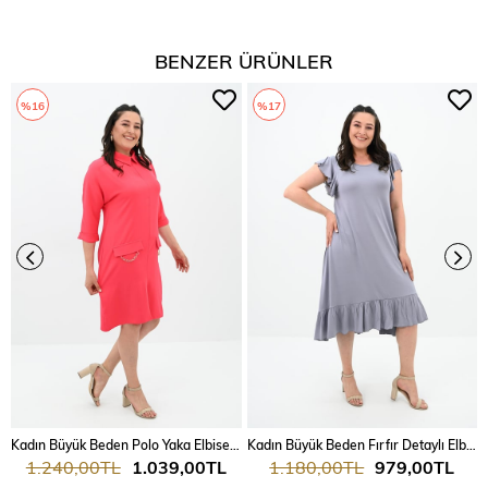
BENZER ÜRÜNLER
%16
%17
Kadın Büyük Beden Polo Yaka Elbise 5214-24
Kadın Büyük Beden Fırfır Detaylı Elbise 5176-23
1.240,00TL
1.039,00TL
1.180,00TL
979,00TL