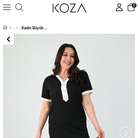
0
Kadın Büyük Beden Düğme Detaylı Elbise 5205-24
›