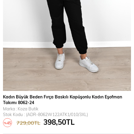
Kadın Büyük Beden Fırça Baskılı Kapüşonlu Kadın Eşofman
Takımı 8062-24
Marka
:
Koza Butik
Stok Kodu
(ADR-8062W122ATK1/010/3XL)
398,50TL
729,00TL
45
%
İndirim