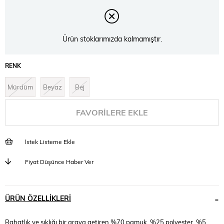
Ürün stoklarımızda kalmamıştır.
RENK
Mürdüm
Beyaz
Bej
FAVORILERE EKLE
İstek Listeme Ekle
Fiyat Düşünce Haber Ver
ÜRÜN ÖZELLIKLERI
Rahatlık ve şıklığı bir araya getiren %70 pamuk, %25 polyester, %5