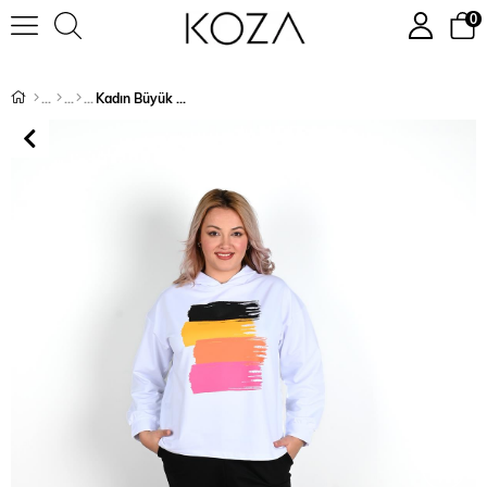
0
Kadın Büyük Beden Fırça Baskılı Kapüşonlu Kadın Eşofman Takımı 8062-24
›