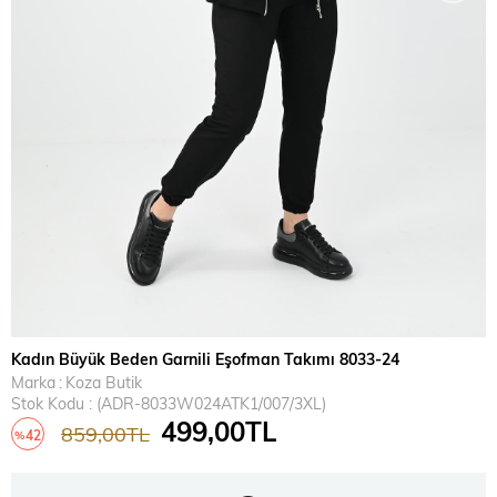
Kadın Büyük Beden Garnili Eşofman Takımı 8033-24
Marka
:
Koza Butik
Stok Kodu
(ADR-8033W024ATK1/007/3XL)
499,00TL
859,00TL
42
%
İndirim