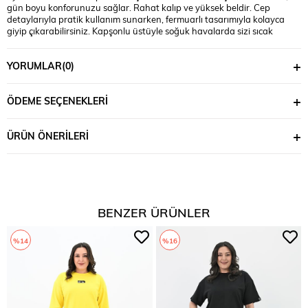
gün boyu konforunuzu sağlar. Rahat kalıp ve yüksek beldir. Cep
detaylarıyla pratik kullanım sunarken, fermuarlı tasarımıyla kolayca
giyip çıkarabilirsiniz. Kapşonlu üstüyle soğuk havalarda sizi sıcak
tutarken, şıklığınızdan ödün vermezsiniz. Manken ’in üzerindeki beden
44 bedendir. (Bedenler arası +/- 2cm fark olmaktadır.) Model Ölçüleri
YORUMLAR
(0)
Boy: 1,80 Kilo: 90 Göğüs: 90 Bel: 89 Basen: 116
ÖDEME SEÇENEKLERI
ÜRÜN ÖNERILERI
BENZER ÜRÜNLER
%14
%16