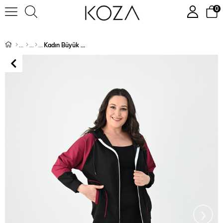
0
Kadın Büyük Beden Garnili Eşofman Takımı 8033-24
›