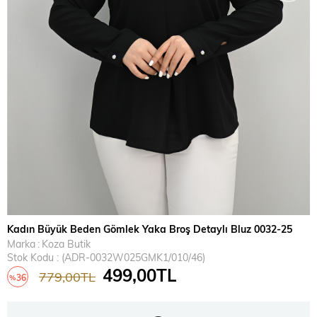
Kadın Büyük Beden Gömlek Yaka Broş Detaylı Bluz 0032-25
Marka
:
Koza Butik
Stok Kodu
(ADR-0032W025GMK1/010/46)
499,00TL
779,00TL
36
%
İndirim