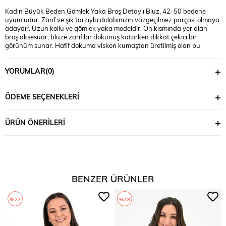
Kadın Büyük Beden Gömlek Yaka Broş Detaylı Bluz, 42-50 bedene
uyumludur. Zarif ve şık tarzıyla dolabınızın vazgeçilmez parçası olmaya
adaydır. Uzun kollu ve gömlek yaka modeldir. Ön kısmında yer alan
broş aksesuar, bluze zarif bir dokunuş katarken dikkat çekici bir
görünüm sunar. Hafif dokuma viskon kumaştan üretilmiş olan bu
model, gün boyu konfor sağlar. Hem ofis şıklığı hem de günlük kullanım
için idealdir. Manken ’in üzerindeki beden 44 bedendir. (Bedenler arası
YORUMLAR
(0)
+/- 2cm fark olmaktadır.) Model Ölçüleri Boy: 1,72 Kilo: 90 Göğüs: 104
Bel: 88 Basen: 115 Kumaş İçeriği : %100 Polyester Üst Boy : 72 cm’dir.
Göğüs : 120 cm’dir. Kol Boyu : 61 cm’dir.
ÖDEME SEÇENEKLERI
ÜRÜN ÖNERILERI
BENZER ÜRÜNLER
%22
%18