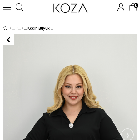
0
Kadın Büyük Beden Gömlek Yaka Broş Detaylı Bluz 0032-25
›