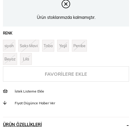
Ürün stoklarımızda kalmamıştır.
RENK
siyah
Saks Mavi
Taba
Yeşil
Pembe
Beyaz
Lila
FAVORILERE EKLE
İstek Listeme Ekle
Fiyat Düşünce Haber Ver
ÜRÜN ÖZELLIKLERI