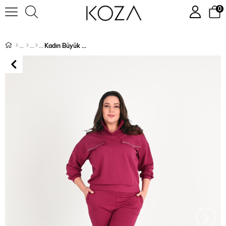
0
Kadın Büyük Beden İspanyol Paça Eşofman Takımı 8064-24
›