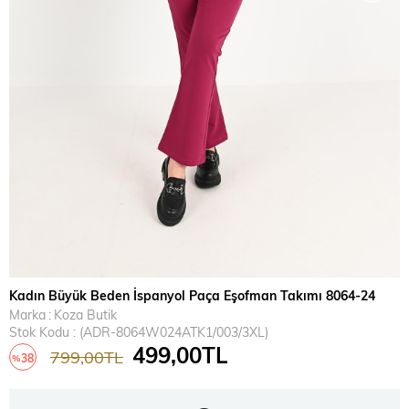
Kadın Büyük Beden İspanyol Paça Eşofman Takımı 8064-24
Marka
:
Koza Butik
Stok Kodu
(ADR-8064W024ATK1/003/3XL)
499,00TL
799,00TL
38
%
İndirim