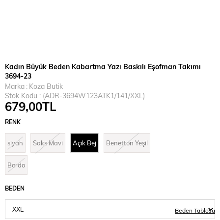
Kadın Büyük Beden Kabartma Yazı Baskılı Eşofman Takımı
3694-23
Marka
:
Koza Butik
Stok Kodu
(ADR-3694W123ATK1/141/XXL)
679,00TL
RENK
siyah
Saks Mavi
Açık Bej
Benetton Yeşil
Bordo
BEDEN
Beden Tablosu