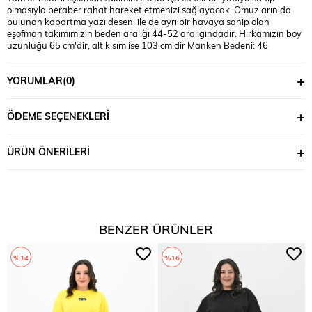
olmasıyla beraber rahat hareket etmenizi sağlayacak. Omuzların da
bulunan kabartma yazı deseni ile de ayrı bir havaya sahip olan
eşofman takımımızın beden aralığı 44-52 aralığındadır. Hırkamızın boy
uzunluğu 65 cm'dir, alt kısım ise 103 cm'dir Manken Bedeni: 46
bedendir. Manken Ölçüsü: Boy:1.80, kilo:90, göğüs:105, bel:90,
basen:118 Materyal: %70 COTTON, %25 POLYESTER, %5 LYCRA
YORUMLAR
(0)
ÖDEME SEÇENEKLERI
ÜRÜN ÖNERILERI
BENZER ÜRÜNLER
%14
%16