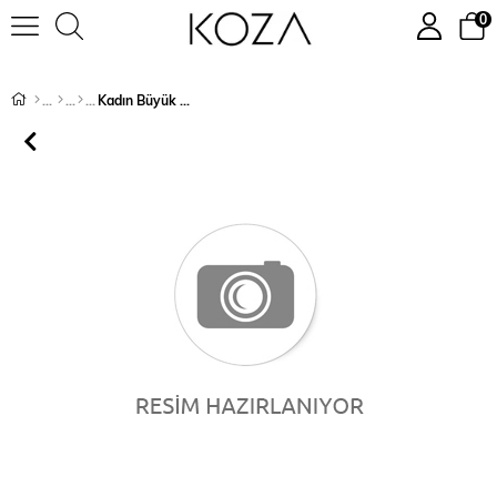
0
Kadın Büyük Beden Kabartma Yazı Baskılı Eşofman Takımı 3694-23
›