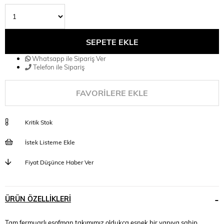
Whatsapp ile Sipariş Ver
Telefon ile Sipariş
FAVORILERE EKLE
Kritik Stok
İstek Listeme Ekle
Fiyat Düşünce Haber Ver
ÜRÜN ÖZELLIKLERI
Tam fermuarlı eşofman takımımız oldukça esnek bir yapıya sahip