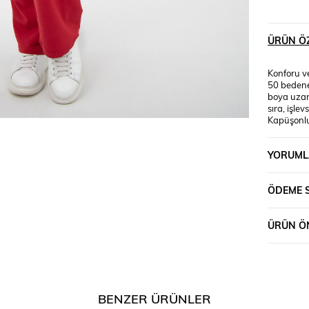
ÜRÜN ÖZ
Konforu v
50 bedene
boya uzan
sıra, işlev
Kapüşonlu 
havalarda
ve sade b
YORUML
üzerindek
Model Ölçü
ÖDEME 
ÜRÜN ÖN
BENZER ÜRÜNLER