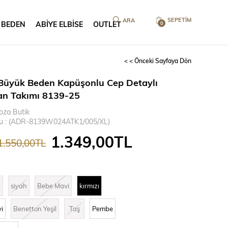
SEPETIM
 BEDEN
ABİYE ELBİSE
OUTLET
0
< < Önceki Sayfaya Dön
Büyük Beden Kapüşonlu Cep Detaylı
n Takımı 8139-25
oza Butik
u
(ADR-8139W024ATK1/005/XL)
1.349,00TL
1.550,00TL
l
siyah
Bebe Mavi
kırmızı
i
Benetton Yeşil
Taş
Pembe