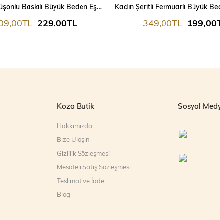
Kadın Kapüşonlu Baskılı Büyük Beden Eşofman Takımı 9466
09,00TL
229,00TL
349,00TL
199,00
Koza Butik
Sosyal Med
Hakkımızda
Bize Ulaşın
Gizlilik Sözleşmesi
Mesafeli Satış Sözleşmesi
Teslimat ve İade
Blog