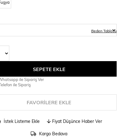
Fuşya
Beden Tablosu
hatsapp ile Sipariş Ver
elefon ile Sipariş
FAVORILERE EKLE
İstek Listeme Ekle
Fiyat Düşünce Haber Ver
Kargo Bedava