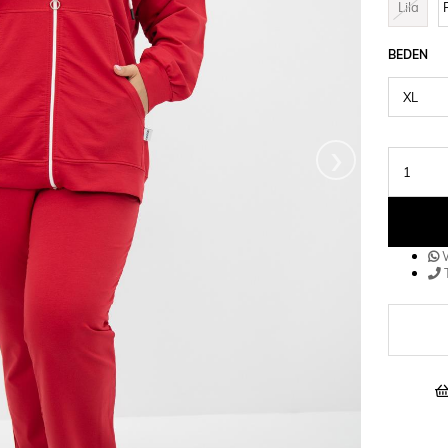
Lila
BEDEN
›
W
T