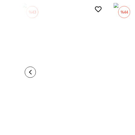
%43
%44