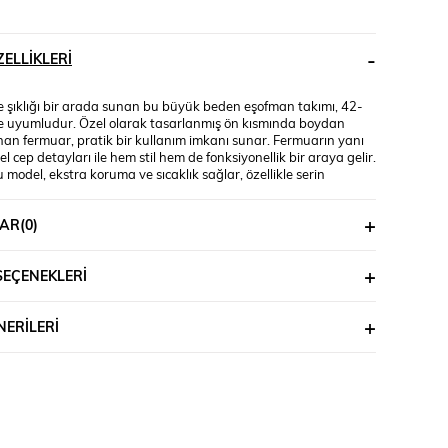
ELLIKLERI
e şıklığı bir arada sunan bu büyük beden eşofman takımı, 42-
 uyumludur. Özel olarak tasarlanmış ön kısmında boydan
an fermuar, pratik bir kullanım imkanı sunar. Fermuarın yanı
sel cep detayları ile hem stil hem de fonksiyonellik bir araya gelir.
model, ekstra koruma ve sıcaklık sağlar, özellikle serin
 ideal bir tercih yapmanızı sağlar. Düz paça tasarımı, modern
ir görünüm sunar. İki iplik kompak kumaştır. Manken ’in
AR
(0)
i beden 44 bedendir. (Bedenler arası +/- 2cm fark olmaktadır.)
leri Boy: 1,72 Kilo: 87 Göğüs: 104 Bel: 86 Basen: 112
SEÇENEKLERI
ERILERI