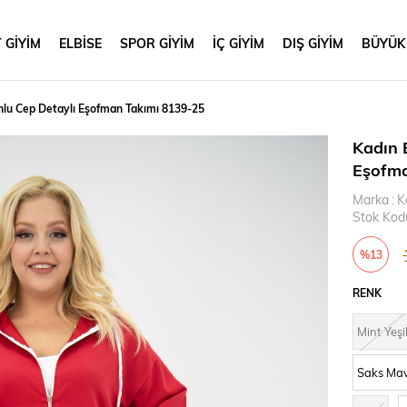
 GİYİM
ELBİSE
SPOR GİYİM
İÇ GİYİM
DIŞ GİYİM
BÜYÜK
lu Cep Detaylı Eşofman Takımı 8139-25
Kadın 
Eşofma
Marka
:
K
Stok Kod
%
13
İndirim
RENK
Mint Yeşi
Saks Mav