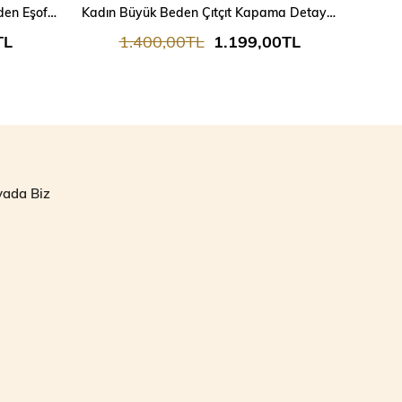
Kadın Şeritli Fermuarlı Büyük Beden Eşofman Takımı 6219
Kadın Büyük Beden Çıtçıt Kapama Detaylı Eşofman Takımı 8132-25
TL
1.400,00TL
1.199,00TL
1
yada Biz