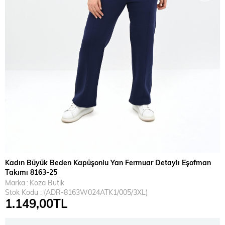
Kadın Büyük Beden Kapüşonlu Yan Fermuar Detaylı Eşofman
Takımı 8163-25
Marka
:
Koza Butik
Stok Kodu
(ADR-8163W024ATK1/005/3XL)
1.149,00TL