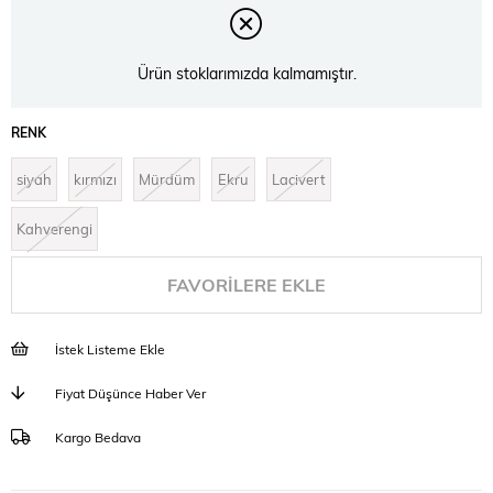
Ürün stoklarımızda kalmamıştır.
RENK
siyah
kırmızı
Mürdüm
Ekru
Lacivert
Kahverengi
FAVORILERE EKLE
İstek Listeme Ekle
Fiyat Düşünce Haber Ver
Kargo Bedava