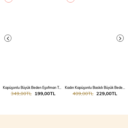
Kapüşonlu Büyük Beden Eşofman Takımı 9379
Kadın Kapüşonlu Baskılı Büyük Beden Eşofman Takımı 9466
349,00TL
199,00TL
409,00TL
229,00TL