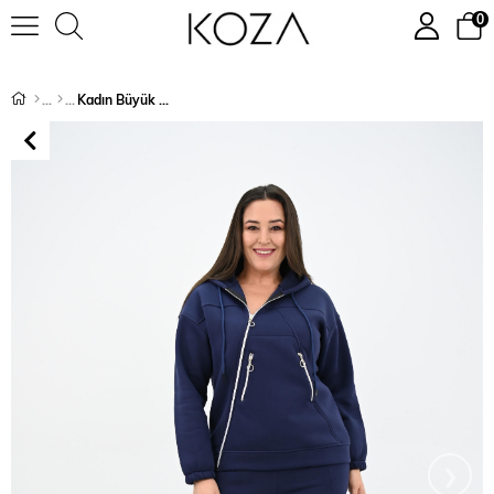
0
Kadın Büyük Beden Kapüşonlu Yan Fermuar Detaylı Eşofman Takımı 8163-25
›