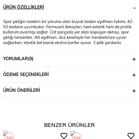
ÜRÜN ÖZELLIKLERI
Spor şıklığın modern bir yorumu olan büyük beden eşofman takımı, 42-
50 bedene uyumludur. Fermuarlı detayları, hem estetik hem de pratik
kullanım avantajı sağlar. Üst parçada yer alan kapüşon detayı, spor
şıklığı tamamlar. Alt eşofman, düz kesimiyle her hareketinize uyum
sağlarken, elastik bel bandı ekstra konfor sunar. 3 iplik şardonlu
kumaştan üretilen bu takım, yumuşak dokusu ve sıcak tutan yapısıyla
özellikle serin havalarda konfor sağlar. Manken ’in üzerindeki beden 44
YORUMLAR
(0)
bedendir. (Bedenler arası +/- 2cm fark olmaktadır.) Model Ölçüleri Boy:
1,80 Kilo: 90 Göğüs: 90 Bel: 89 Basen: 116 Üst Kumaş İçeriği : %65
Pamuk %35 Polyester Alt Kumaş İçeriği : %65 Pamuk %35 Polyester Alt
ÖDEME SEÇENEKLERI
Boy : 110 cm’dir. Bel : 100 cm’dir. Üst Boy : 70 cm’dir. Göğüs : 130
cm’dir.
ÜRÜN ÖNERILERI
BENZER ÜRÜNLER
%43
%44