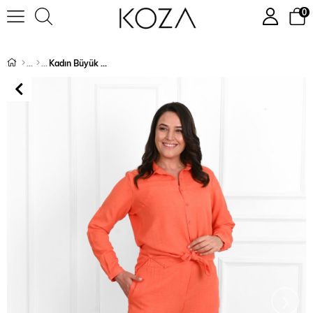
0
Kadın Büyük Beden Keten Kumaş Palazzo Pantolonlu Büyük Beden Gömlek Takım 3686-23 (4292)
›