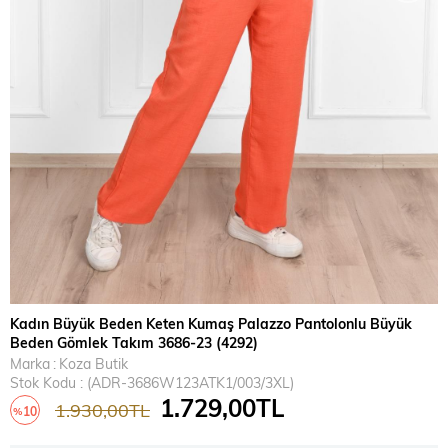
Kadın Büyük Beden Keten Kumaş Palazzo Pantolonlu Büyük
Beden Gömlek Takım 3686-23 (4292)
Marka
:
Koza Butik
Stok Kodu
(ADR-3686W123ATK1/003/3XL)
1.729,00TL
1.930,00TL
10
%
İndirim