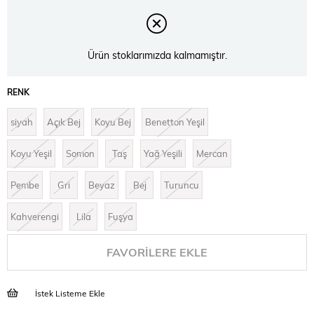
Ürün stoklarımızda kalmamıştır.
RENK
siyah
Açık Bej
Koyu Bej
Benetton Yeşil
Koyu Yeşil
Somon
Taş
Yağ Yeşili
Mercan
Pembe
Gri
Beyaz
Bej
Turuncu
Kahverengi
Lila
Fuşya
FAVORILERE EKLE
İstek Listeme Ekle