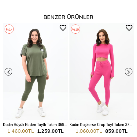
BENZER ÜRÜNLER
%14
%19
Kadın Büyük Beden Taytlı Takım 3697-23
Kadın Kaşkorse Crop Tayt Takım 3727-23
1.460,00TL
1.259,00TL
1.060,00TL
859,00TL