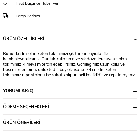
Fiyat Düşünce Haber Ver
Kargo Bedava
ÜRÜN ÖZELLIKLERI
Rahat kesimi olan keten takımımızı şık tamamlayıcılar ile
kombinleyebilirsiniz. Günlük kullanıma ve şık davetlere uygun olan
takımımızı 4 mevsim tercih edebilirsiniz. Gömleğimiz uzun kollu ve
baseni örten bir uzunluktadır, boy ölçüsü ise 74 cm'dir. Keten
takımımızın pantolonu ise rahat kalıptır, beli lastiklidir ve cep detayımız
bulunmaktadır. Palazzo pantolonumuzun boy uzunluğu ise 110 cm'dir.
Beden aralığımız 42-50 arasındadır. Manken Bedeni: 46 Bedendir.
YORUMLAR
(0)
Manken Ölçüsü: Boy: 1.74, Kilo: 90, Göğüs:105, Bel:90, Basen:118
Materyal: %100 COTTON.
ÖDEME SEÇENEKLERI
ÜRÜN ÖNERILERI