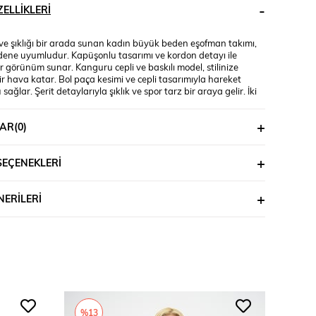
ELLIKLERI
 ve şıklığı bir arada sunan kadın büyük beden eşofman takımı,
ene uyumludur. Kapüşonlu tasarımı ve kordon detayı ile
 görünüm sunar. Kanguru cepli ve baskılı model, stilinize
r hava katar. Bol paça kesimi ve cepli tasarımıyla hareket
sağlar. Şerit detaylarıyla şıklık ve spor tarz bir araya gelir. İki
teli kumaştan üretilmiştir. Yumuşak dokusuyla konforlu bir
sunar. Manken ’in üzerindeki beden 44 bedendir. (Bedenler
AR
(0)
2cm fark olmaktadır.) Model Ölçüleri Boy: 1,80 Kilo: 90 Göğüs: 90
sen: 116 (Işık ve çekim açılarına bağlı olarak ürünün renk
 küçük farklılıklar görülebilir, ancak tasarım ve kalite aynıdır.)
SEÇENEKLERI
riği : %70 Pamuk %25 Polyester %5 Elastan Üst Boy : 69
l Boy : 56 cm’dir. Göğüs : 61 cm’dir. Alt Boy : 113 cm’dir. Kemer
m’dir. Basen : 62 cm’dir.
ERILERI
%13
%14