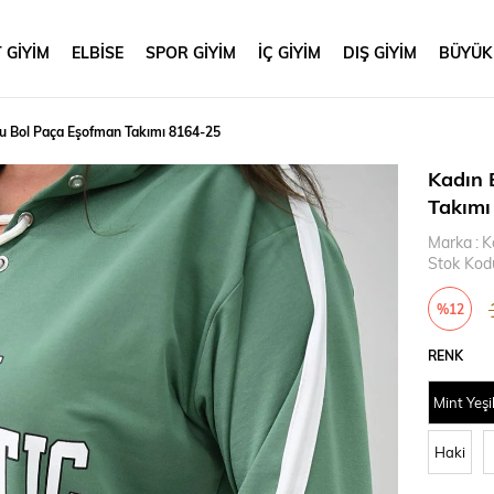
 GİYİM
ELBİSE
SPOR GİYİM
İÇ GİYİM
DIŞ GİYİM
BÜYÜK
u Bol Paça Eşofman Takımı 8164-25
Kadın 
Takımı
Marka
:
K
Stok Kod
%
12
İndirim
RENK
Mint Yeşi
Haki