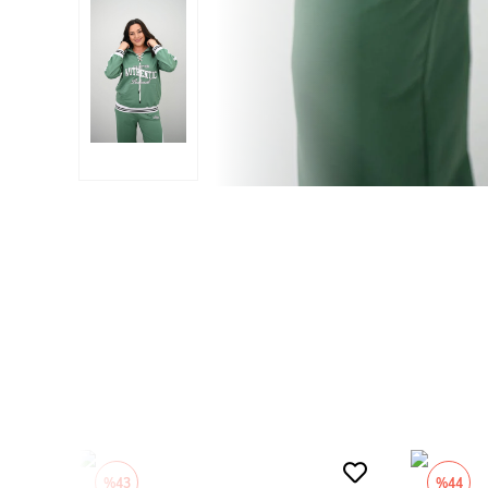
%43
%44