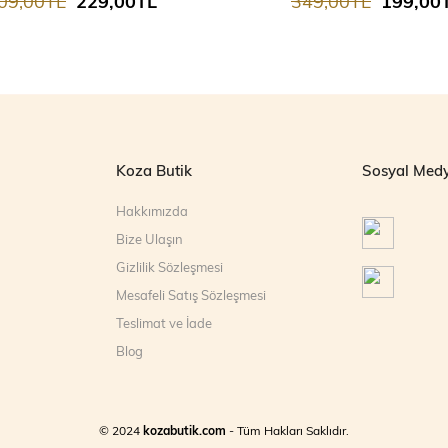
09,00TL
229,00TL
349,00TL
199,00
Koza Butik
Sosyal Med
Hakkımızda
Bize Ulaşın
Gizlilik Sözleşmesi
Mesafeli Satış Sözleşmesi
Teslimat ve İade
Blog
© 2024
kozabutik.com
- Tüm Hakları Saklıdır.