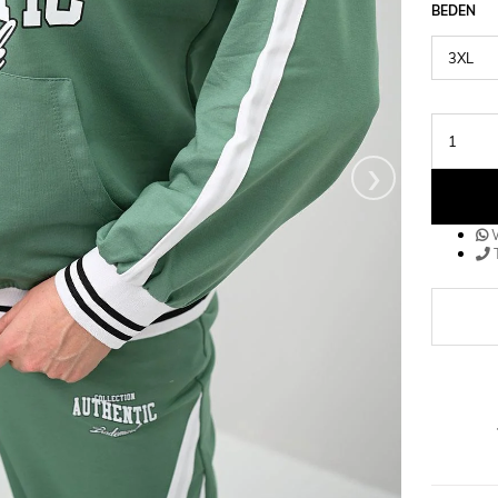
BEDEN
›
W
T