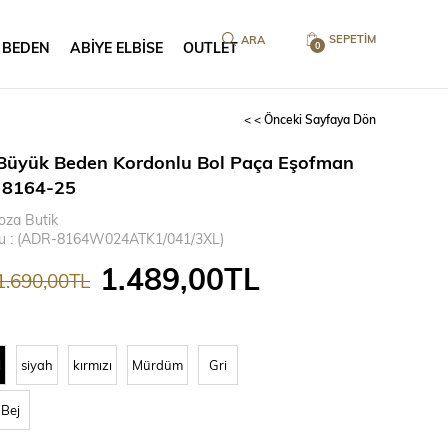
SEPETIM
 BEDEN
ABİYE ELBİSE
OUTLET
0
< < Önceki Sayfaya Dön
Büyük Beden Kordonlu Bol Paça Eşofman
 8164-25
oza Butik
u
(ADR-8164W024ATK1/041/3XL)
1.489,00TL
1.690,00TL
l
siyah
kırmızı
Mürdüm
Gri
Bej