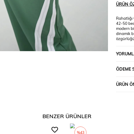
ÜRÜN ÖZ
Rahatlığı
42-50 bed
modern bir
dinamik bi
özgürlüğü 
iplik kali
kullanım 
YORUML
arası +/- 
Bel: 89 Ba
tonlarında
ÖDEME 
Kumaş İçe
cm’dir. Ko
Bel : 44 c
ÜRÜN ÖN
BENZER ÜRÜNLER
%43