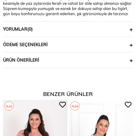
kesimiyle de yaz aylarında ferah ve rahat bir stile sahip olmanızı sağlar.
Süprem kumaşıyla yumuşak ve esnek bir dokuya sahip olan bu tişört,
gün boyu konforunuzu garanti ederken, şık görünümüyle de tarzınızı
ön plana çıkarır. Manken ’in üzerindeki beden 44 bedendir. (Bedenler
arası +/- 2cm fark olmaktadır.) Model Ölçüleri Boy: 1,80 Kilo: 90 Göğüs:
YORUMLAR
(0)
90 Bel: 89 Basen: 116
ÖDEME SEÇENEKLERI
ÜRÜN ÖNERILERI
BENZER ÜRÜNLER
%45
%56