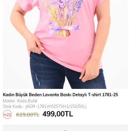
Kadın Büyük Beden Lavanta Baskı Detaylı T-shirt 1781-25
Marka
:
Koza Butik
Stok Kodu
(ADR-1781W025TSH1/152/5XL)
499,00TL
629,00TL
21
%
İndirim