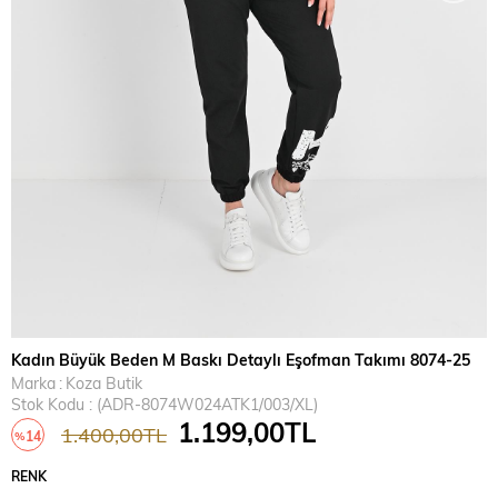
Kadın Büyük Beden M Baskı Detaylı Eşofman Takımı 8074-25
Marka
:
Koza Butik
Stok Kodu
(ADR-8074W024ATK1/003/XL)
1.199,00TL
1.400,00TL
14
%
İndirim
RENK