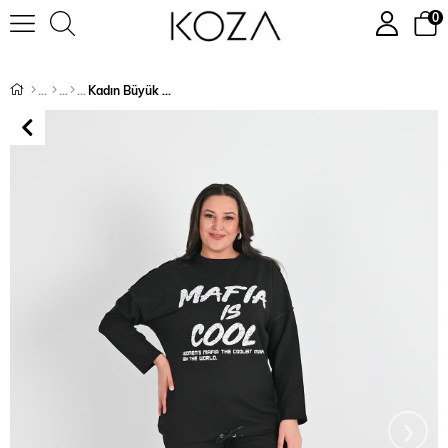
0
Kadın Büyük Beden M Baskı Detaylı Eşofman Takımı 8074-25
›