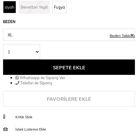
siyah
Benetton Yeşili
Fuşya
BEDEN
Beden Tablosu
Whatsapp ile Sipariş Ver
Telefon ile Sipariş
FAVORILERE EKLE
Kritik Stok
İstek Listeme Ekle