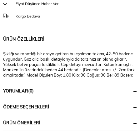
Fiyat Düşünce Haber Ver
Kargo Bedava
ÜRÜN ÖZELLIKLERI
Şıklığı ve rahatlığı bir araya getiren bu eşofman takımı, 42-50 bedene
uygundur. Göz alıcı baskı detaylarıyla da tarzınızı ön plana çıkarır.
Yüksek bel ve paçası lastiklidir. Cep detayı mevcuttur. Koton kumaştır.
Manken ’in üzerindeki beden 44 bedendir. (Bedenler arası +/- 2cm fark
olmaktadır.) Model Ölçüleri Boy: 1,80 Kilo: 90 Göğüs: 90 Bel: 89 Basen:
116
YORUMLAR
(0)
ÖDEME SEÇENEKLERI
ÜRÜN ÖNERILERI