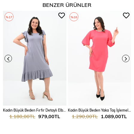
BENZER ÜRÜNLER
%17
%16
Kadın Büyük Beden Fırfır Detaylı Elbise 5176-23
Kadın Büyük Beden Yaka Taş İşlemeli Elbise 5211-24
1.180,00TL
979,00TL
1.290,00TL
1.089,00TL