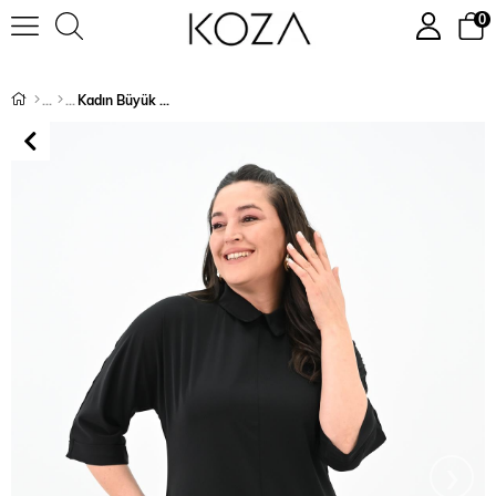
0
Kadın Büyük Beden Polo Yaka Elbise 5214-24
›