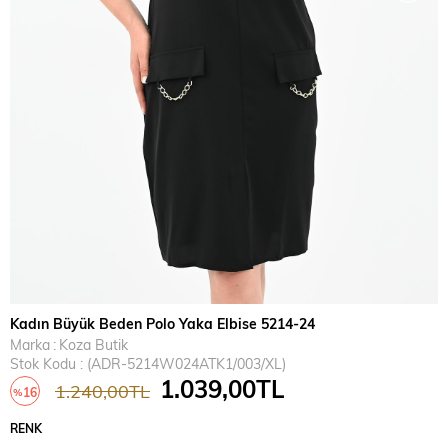
Kadın Büyük Beden Polo Yaka Elbise 5214-24
Marka
:
Koza Butik
Stok Kodu
(ADR-5214W024ATK1/003/XL)
1.039,00TL
1.240,00TL
16
%
İndirim
RENK