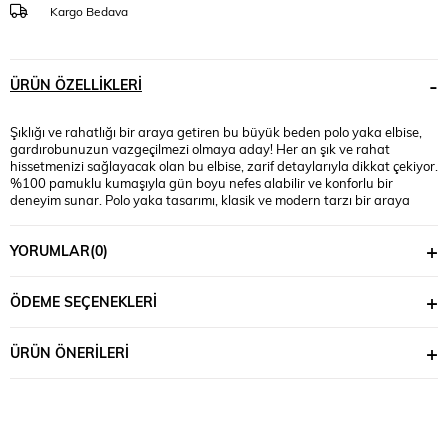
Kargo Bedava
ÜRÜN ÖZELLIKLERI
Şıklığı ve rahatlığı bir araya getiren bu büyük beden polo yaka elbise,
gardırobunuzun vazgeçilmezi olmaya aday! Her an şık ve rahat
hissetmenizi sağlayacak olan bu elbise, zarif detaylarıyla dikkat çekiyor.
%100 pamuklu kumaşıyla gün boyu nefes alabilir ve konforlu bir
deneyim sunar. Polo yaka tasarımı, klasik ve modern tarzı bir araya
getirerek şıklığı ön plana çıkarırken, elbisenin önünde bulunan
düğmelerle isteğinize göre farklı bir tarz yaratabilirsiniz. Büyük
YORUMLAR
(0)
bedenler için özel olarak tasarlanmış olan bu elbise, her vücut tipine
uyum sağlayacak şekilde kesilmiştir. Hem iş yerinde hem de günlük
kullanımda rahatlıkla tercih edebileceğiniz bu elbiseyle şıklığı her
ÖDEME SEÇENEKLERI
zaman üzerinizde taşıyacaksınız. Farklı renk seçenekleriyle kişisel
tarzınıza uygun olanı seçebilir ve her mevsimde kullanabilirsiniz. Şimdi,
gardırobunuzdaki eksikliği tamamlamak ve tarzınızı yansıtmak için bu
ÜRÜN ÖNERILERI
benzersiz büyük beden polo yaka elbiseyi sepetinize ekleyin!