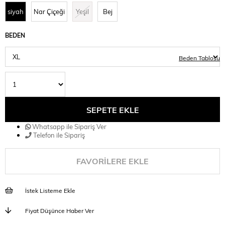
siyah
Nar Çiçeği
Yeşil
Bej
BEDEN
Beden Tablosu
Whatsapp ile Sipariş Ver
Telefon ile Sipariş
FAVORILERE EKLE
İstek Listeme Ekle
Fiyat Düşünce Haber Ver