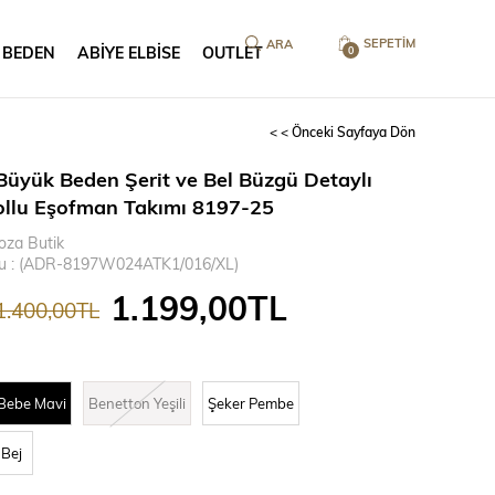
SEPETIM
 BEDEN
ABİYE ELBİSE
OUTLET
0
< < Önceki Sayfaya Dön
Büyük Beden Şerit ve Bel Büzgü Detaylı
ollu Eşofman Takımı 8197-25
oza Butik
u
(ADR-8197W024ATK1/016/XL)
1.199,00TL
1.400,00TL
Bebe Mavi
Benetton Yeşili
Şeker Pembe
Bej