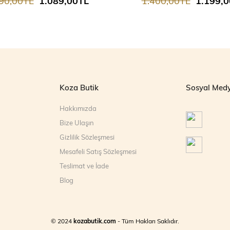
90,00TL
1.089,00TL
1.400,00TL
1.199,
Koza Butik
Sosyal Med
Hakkımızda
Bize Ulaşın
Gizlilik Sözleşmesi
Mesafeli Satış Sözleşmesi
Teslimat ve İade
Blog
© 2024
kozabutik.com
- Tüm Hakları Saklıdır.