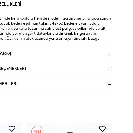
ELLIKLERI
iyimde hem konforu hem de modern görünümü bir arada sunan
büyük beden eşofman takımı, 42-50 bedene uyumludur.
aka ve kısa kollu tasarıma sahip üst parçası, kollarında ve alt
arında yer alan şerit detaylarıyla dinamik bir görünüm
yor. Üst kısmın etek ucunda yer alan ayarlanabilir büzgü
cuda göre şekil alarak kullanıcısına esneklik sunuyor. Alt parça
 bel, lastikli ve cepli yapısıyla hem rahat hem işlevsel. Bol paça
AR
(0)
yesinde gün boyu özgürce hareket edebilir, sportif ve modern
m elde edebilirsiniz. Yumuşak ve nefes alabilir 2 iplik kumaştır.
n üzerindeki beden 44 bedendir. (Bedenler arası +/- 2cm fark
SEÇENEKLERI
.) Model Ölçüleri Boy: 1,72 Kilo: 90 Göğüs: 104 Bel: 88 Basen:
 İçeriği : %80 Pamuk %15 Polyester %5 Elastan Üst Boy : 61
ğüs : 128 cm’dir. Kol Boyu : 27 cm’dir. Bel : 74 cm’dir. Basen :
ERILERI
. Alt Boy : 106 cm’dir.
%14
%15