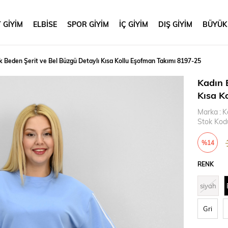
 GİYİM
ELBİSE
SPOR GİYİM
İÇ GİYİM
DIŞ GİYİM
BÜYÜK
 Beden Şerit ve Bel Büzgü Detaylı Kısa Kollu Eşofman Takımı 8197-25
Kadın 
Kısa K
Marka
:
K
Stok Kod
%
14
İndirim
RENK
siyah
Gri