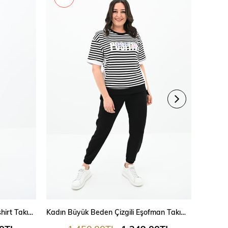
Kadın Büyük Beden Oversize T-shirt Takım 8104-24
Kadın Büyük Beden Çizgili Eşofman Takımı 8106-24