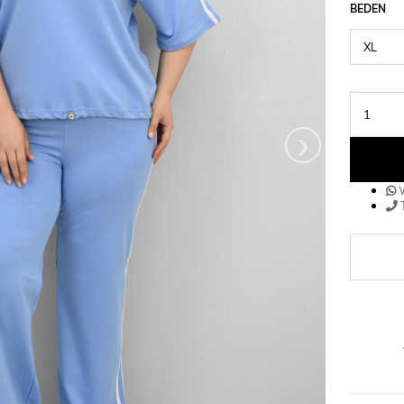
BEDEN
›
W
T