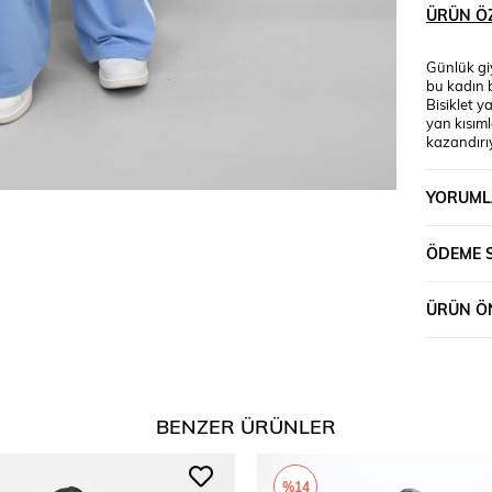
ÜRÜN ÖZ
Günlük g
bu kadın 
Bisiklet y
yan kısıml
kazandırı
detayı, vü
ise yüksek
YORUML
kesimi sa
bir görünü
Manken ’i
ÖDEME 
olmaktadır
115 Kumaş
cm’dir. Gö
ÜRÜN ÖN
140 cm’dir
BENZER ÜRÜNLER
%14