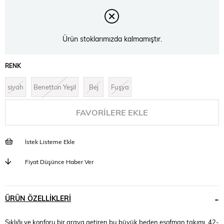
Ürün stoklarımızda kalmamıştır.
RENK
siyah
Benetton Yeşil
Bej
Fuşya
FAVORILERE EKLE
İstek Listeme Ekle
Fiyat Düşünce Haber Ver
ÜRÜN ÖZELLIKLERI
Şıklığı ve konforu bir araya getiren bu büyük beden eşofman takımı, 42-