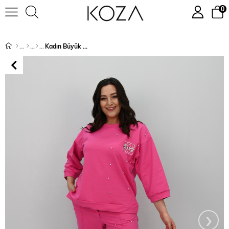
0
Kadın Büyük Beden Truvakar Kol Taş İşleme Detaylı Eşofman Takımı 8147-25
›