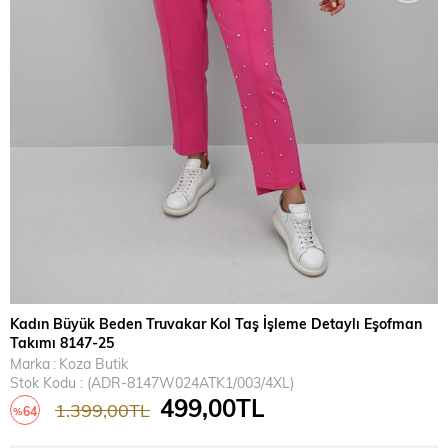
Kadın Büyük Beden Truvakar Kol Taş İşleme Detaylı Eşofman
Takımı 8147-25
Marka
:
Koza Butik
Stok Kodu
(ADR-8147W024ATK1/003/4XL)
499,00TL
1.399,00TL
64
%
İndirim