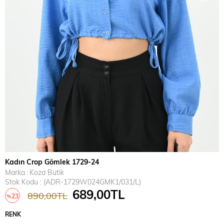
Kadın Crop Gömlek 1729-24
Marka
:
Koza Butik
Stok Kodu
(ADR-1729W024GMK1/031/L)
689,00TL
890,00TL
23
%
İndirim
RENK