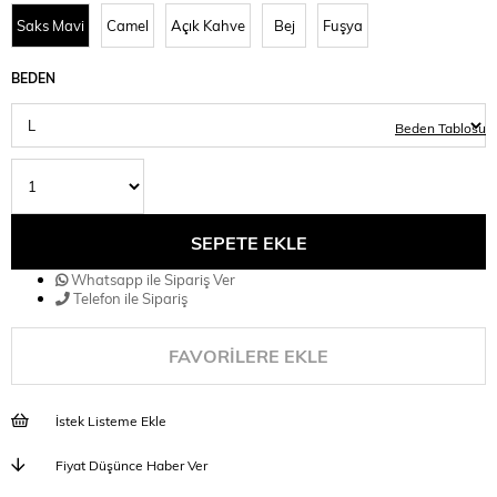
Saks Mavi
Camel
Açık Kahve
Bej
Fuşya
BEDEN
Beden Tablosu
Whatsapp ile Sipariş Ver
Telefon ile Sipariş
FAVORILERE EKLE
İstek Listeme Ekle
Fiyat Düşünce Haber Ver