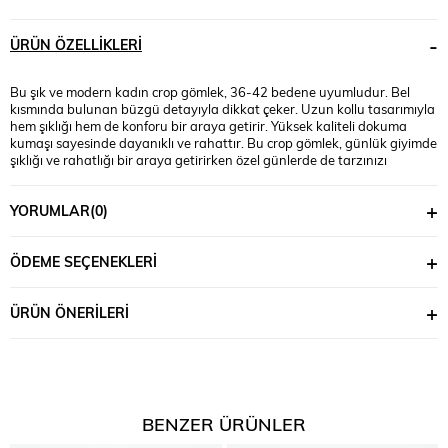
ÜRÜN ÖZELLIKLERI
Bu şık ve modern kadın crop gömlek, 36-42 bedene uyumludur. Bel
kısmında bulunan büzgü detayıyla dikkat çeker. Uzun kollu tasarımıyla
hem şıklığı hem de konforu bir araya getirir. Yüksek kaliteli dokuma
kumaşı sayesinde dayanıklı ve rahattır. Bu crop gömlek, günlük giyimde
şıklığı ve rahatlığı bir araya getirirken özel günlerde de tarzınızı
tamamlar. Manken ’in üzerindeki beden 36 bedendir. (Bedenler arası
+/- 2cm fark olmaktadır.) Model Ölçüleri Boy: 1,68 Kilo: 55 Göğüs: 82 Bel:
YORUMLAR
(0)
67 Basen: 96
ÖDEME SEÇENEKLERI
ÜRÜN ÖNERILERI
BENZER ÜRÜNLER