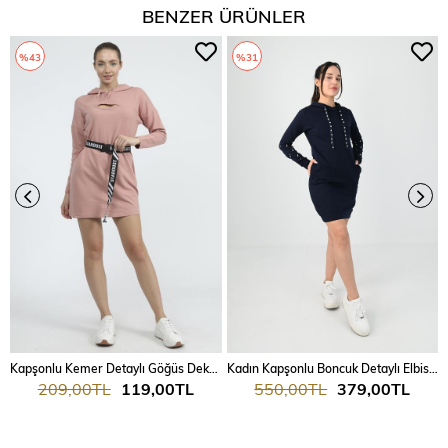
BENZER ÜRÜNLER
%43
%31
Kapşonlu Kemer Detaylı Göğüs Dekolte Elbise 9140
Kadın Kapşonlu Boncuk Detaylı Elbise 7003
209,00TL
119,00TL
550,00TL
379,00TL