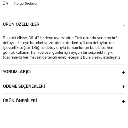
Kargo Bedava
ÜRÜN ÖZELLIKLERI
Bu zarif elbise, 36-42 bedene uyumludur. Etek ucunda yer alan fırfır
detayı, elbiseye hareket ve zarafet katarken, çift cep detayları da
işlevsellik sağlar. Düğme detaylarıyla tamamlanan bu elbise, hem
günlük kullanım hem de özel günler için uygun bir seçenektir. Şık
tasarımıyla her mevsimde tercih edebileceğiniz bu elbiseyi, istediğiniz
aksesuarlarla tamamlayarak tarzınızı ortaya koyabilirsiniz. Polyester
kumaştan üretilmiştir. Manken ’in üzerindeki beden 36 bedendir.
YORUMLAR
(0)
(Bedenler arası +/- 2cm fark olmaktadır.) Model Ölçüleri Boy: 1,68 Kilo:
55 Göğüs: 82 Bel: 67 Basen: 96
ÖDEME SEÇENEKLERI
ÜRÜN ÖNERILERI