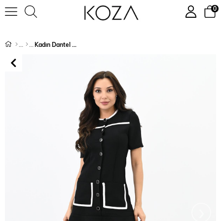
0
Kadın Dantel Detaylı Düğmeli Elbise 5208-24
›