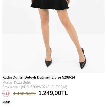
Kadın Dantel Detaylı Düğmeli Elbise 5208-24
Marka
:
Koza Butik
Stok Kodu
(ADR-5208W024ELB1/003/M)
1.249,00TL
1.450,00TL
14
%
İndirim
RENK