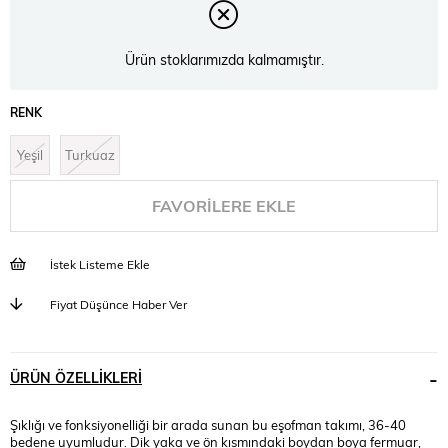
Ürün stoklarımızda kalmamıştır.
RENK
Yeşil
Turkuaz
FAVORILERE EKLE
İstek Listeme Ekle
Fiyat Düşünce Haber Ver
ÜRÜN ÖZELLIKLERI
Şıklığı ve fonksiyonelliği bir arada sunan bu eşofman takımı, 36-40
bedene uyumludur. Dik yaka ve ön kısmındaki boydan boya fermuar,