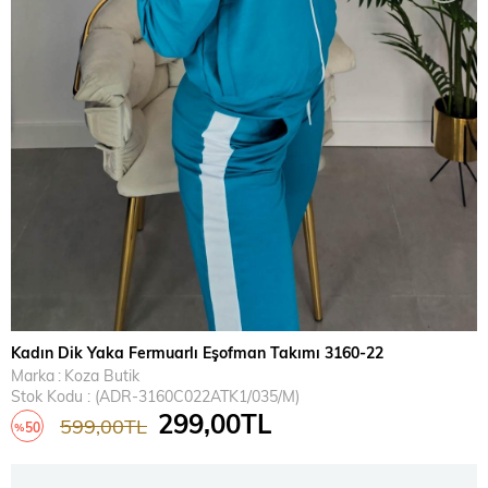
Kadın Dik Yaka Fermuarlı Eşofman Takımı 3160-22
Marka
:
Koza Butik
Stok Kodu
(ADR-3160C022ATK1/035/M)
299,00TL
599,00TL
50
%
İndirim