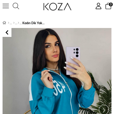
0
Kadın Dik Yaka Fermuarlı Eşofman Takımı 3160-22
›