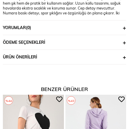
hem şık hem de pratik bir kullanım sağlar. Uzun kollu tasarımı, soğuk
havalarda ekstra sıcaklık ve koruma sunar. Cep detay mevcuttur.
Numara baskı detayı, spor şıklığını ve özgünlüğü ön plana çıkarır. İki
iplik kumaşı, hafif ve nefes alabilir özelliğiyle tüm gün rahatlık sağlar.
Manken ’in üzerindeki beden 36 bedendir. (Bedenler arası +/- 2cm fark
YORUMLAR
(0)
olmaktadır.) Model Ölçüleri Boy: 1.75 Kilo: 55 Göğüs: 89 Bel: 64 Basen:
93
ÖDEME SEÇENEKLERI
ÜRÜN ÖNERILERI
BENZER ÜRÜNLER
%44
%43