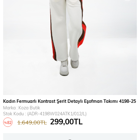
Kadın Fermuarlı Kontrast Şerit Detaylı Eşofman Takımı 4198-25
Marka
:
Koza Butik
Stok Kodu
(ADR-4198W024ATK1/012/L)
299,00TL
1.649,00TL
82
%
İndirim