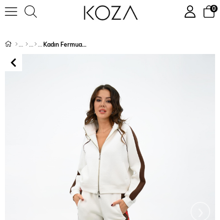
0
Kadın Fermuarlı Kontrast Şerit Detaylı Eşofman Takımı 4198-25
›