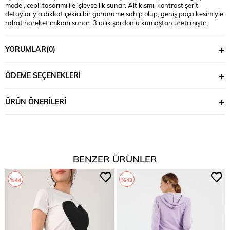
model, cepli tasarımı ile işlevsellik sunar. Alt kısmı, kontrast şerit
detaylarıyla dikkat çekici bir görünüme sahip olup, geniş paça kesimiyle
rahat hareket imkanı sunar. 3 iplik şardonlu kumaştan üretilmiştir.
Manken ’in üzerindeki beden 36 bedendir. (Bedenler arası +/- 2cm fark
olmaktadır.) Model Ölçüleri Boy: 1.78 Kilo: 59 Göğüs: 89 Bel: 67 Basen:
YORUMLAR
(0)
97 Üst Boy : 54 cm’dir. Alt Boy : 105 cm’dir. Bel : 86 cm’dir. Göğüs : 112
cm’dir.
ÖDEME SEÇENEKLERI
ÜRÜN ÖNERILERI
BENZER ÜRÜNLER
%44
%43