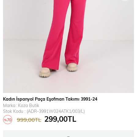
Kadın İspanyol Paça Eşofman Takımı 3991-24
Marka
:
Koza Butik
Stok Kodu
(ADR-3991W024ATK1/003/L)
299,00TL
999,00TL
70
%
İndirim