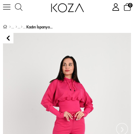
0
Kadın İspanyol Paça Eşofman Takımı 3991-24
›