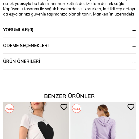
esnek yapısıyla bu takım, her hareketinizde size tam destek sağlar.
Kapüşonlu tasarımı ile soğuk havalarda sizi korurken, lastikli cep detayı
da eşyalarınızı güvenle taşımanıza olanak tanır. Manken ’in üzerindeki
beden 36 bedendir. (Bedenler arası +/- 2cm fark olmaktadır.) Model
Ölçüleri Boy: 1,68 Kilo: 55 Göğüs: 82 Bel: 67 Basen: 96
YORUMLAR
(0)
ÖDEME SEÇENEKLERI
ÜRÜN ÖNERILERI
BENZER ÜRÜNLER
%44
%43