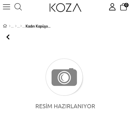
0
Kadın Kapüşonlu Üç İplik Şardonlu Büyük Beden Eşofman Takımı 3602-23
›