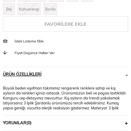
Bej
Kahverengi
Bordo
FAVORILERE EKLE
İstek Listeme Ekle
Fiyat Düşünce Haber Ver
ÜRÜN ÖZELLIKLERI
Büyük beden eşofman takımımız rengarenk renklere sahip ve kış
ayların da renkleri içinizi ısıtacak. Ürünümüzün beli ve paçası lastiklidir.
Kanguru cep detayımız mevcuttur. Kış ayların da trendi yakalamak
istiyorsanız 3 İplik Şardonlu ürünümüzü tercih edebilirsiniz. Kumaş
yapısı gereği, vücutta alerjik reaksiyon göstermez. Materyal: 3 İplik
Şardonlu kumaş: %100 pamuklu Mankenin üzerindeki beden: 3XL
bedendir Mankenin ölçüleri: Boy: 1,74, kilo:90, göğüs:105, bel:90,
YORUMLAR
(0)
basen:118