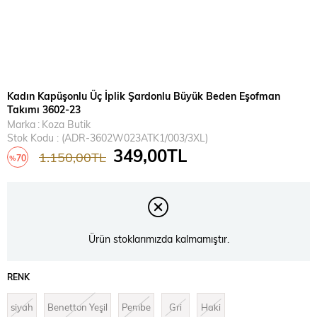
Kadın Kapüşonlu Üç İplik Şardonlu Büyük Beden Eşofman
Takımı 3602-23
Marka
:
Koza Butik
Stok Kodu
(ADR-3602W023ATK1/003/3XL)
349,00TL
1.150,00TL
70
%
İndirim
Ürün stoklarımızda kalmamıştır.
RENK
siyah
Benetton Yeşil
Pembe
Gri
Haki