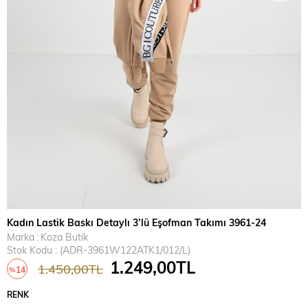
Kadın Lastik Baskı Detaylı 3’lü Eşofman Takımı 3961-24
Marka
:
Koza Butik
Stok Kodu
(ADR-3961W122ATK1/012/L)
1.249,00TL
1.450,00TL
14
%
İndirim
RENK