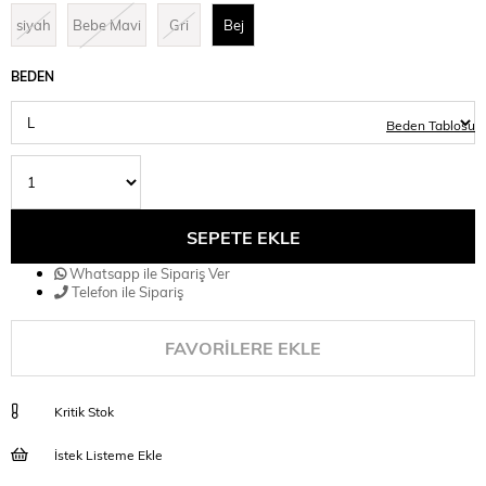
siyah
Bebe Mavi
Gri
Bej
BEDEN
Beden Tablosu
Whatsapp ile Sipariş Ver
Telefon ile Sipariş
FAVORILERE EKLE
Kritik Stok
İstek Listeme Ekle