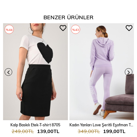
BENZER ÜRÜNLER
%44
%43
Kalp Baskılı Etek-T-shirt 8705
Kadın Yanları Love Şeritli Eşofman Takım 7025
249,00TL
139,00TL
349,00TL
199,00TL