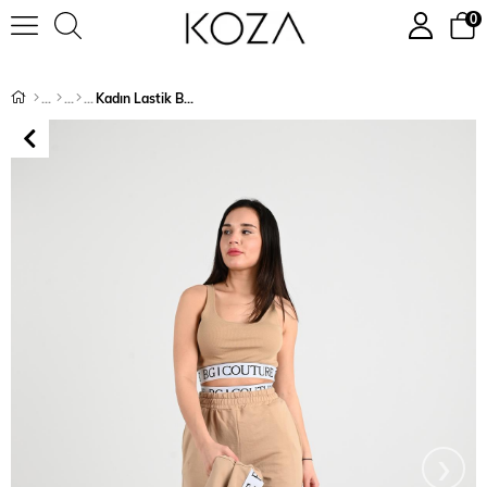
0
Kadın Lastik Baskı Detaylı 3’lü Eşofman Takımı 3961-24
›