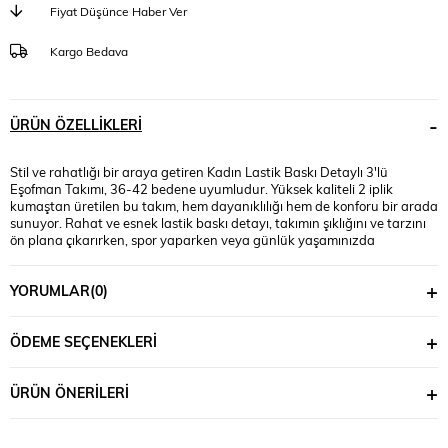
Fiyat Düşünce Haber Ver
Kargo Bedava
ÜRÜN ÖZELLIKLERI
Stil ve rahatlığı bir araya getiren Kadın Lastik Baskı Detaylı 3'lü
Eşofman Takımı, 36-42 bedene uyumludur. Yüksek kaliteli 2 iplik
kumaştan üretilen bu takım, hem dayanıklılığı hem de konforu bir arada
sunuyor. Rahat ve esnek lastik baskı detayı, takımın şıklığını ve tarzını
ön plana çıkarırken, spor yaparken veya günlük yaşamınızda
özgüveninizi artırır. Manken ’in üzerindeki beden 36 bedendir.
(Bedenler arası +/- 2cm fark olmaktadır.) Model Ölçüleri Boy: 1,68 Kilo:
YORUMLAR
(0)
55 Göğüs: 82 Bel: 67 Basen: 96
ÖDEME SEÇENEKLERI
ÜRÜN ÖNERILERI