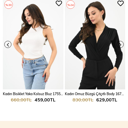
%30
%24
Kadın Bisiklet Yaka Kolsuz Bluz 1755-24
Kadın Omuz Büzgü Çıtçıtlı Body 1678-24
660,00TL
459,00TL
830,00TL
629,00TL