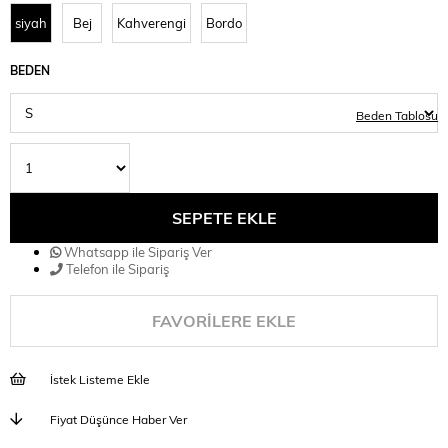
siyah
Bej
Kahverengi
Bordo
BEDEN
Beden Tablosu
Whatsapp ile Sipariş Ver
Telefon ile Sipariş
FAVORILERE EKLE
İstek Listeme Ekle
Fiyat Düşünce Haber Ver