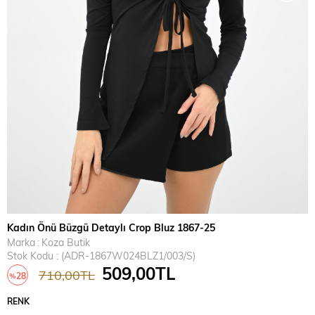
Kadın Önü Büzgü Detaylı Crop Bluz 1867-25
Marka
:
Koza Butik
Stok Kodu
(ADR-1867W024BLZ1/003/S)
509,00TL
710,00TL
28
%
İndirim
RENK