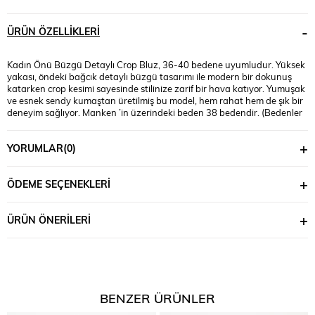
ÜRÜN ÖZELLIKLERI
Kadın Önü Büzgü Detaylı Crop Bluz, 36-40 bedene uyumludur. Yüksek
yakası, öndeki bağcık detaylı büzgü tasarımı ile modern bir dokunuş
katarken crop kesimi sayesinde stilinize zarif bir hava katıyor. Yumuşak
ve esnek sendy kumaştan üretilmiş bu model, hem rahat hem de şık bir
deneyim sağlıyor. Manken ’in üzerindeki beden 38 bedendir. (Bedenler
arası +/- 2cm fark olmaktadır.) Model Ölçüleri Boy: 1.78 Kilo: 59 Göğüs:
89 Bel: 67 Basen: 97 Kumaş İçeriği : %95 Viskon %5 Elastan Üst Boy :
YORUMLAR
(0)
50 cm’dir. Göğüs : 84 cm’dir.
ÖDEME SEÇENEKLERI
ÜRÜN ÖNERILERI
BENZER ÜRÜNLER