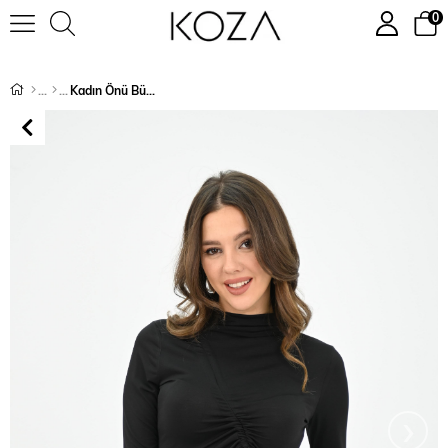
0
Kadın Önü Büzgü Detaylı Crop Bluz 1867-25
›