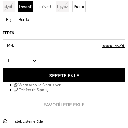
siyah
Desenli
Lacivert
Beyaz
Pudra
Bej
Bordo
BEDEN
Beden Tablosu
Whatsapp ile Sipariş Ver
Telefon ile Sipariş
FAVORILERE EKLE
İstek Listeme Ekle