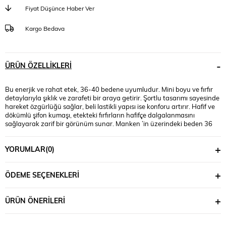
Fiyat Düşünce Haber Ver
Kargo Bedava
ÜRÜN ÖZELLIKLERI
Bu enerjik ve rahat etek, 36-40 bedene uyumludur. Mini boyu ve fırfır
detaylarıyla şıklık ve zarafeti bir araya getirir. Şortlu tasarımı sayesinde
hareket özgürlüğü sağlar, beli lastikli yapısı ise konforu artırır. Hafif ve
dökümlü şifon kumaşı, etekteki fırfırların hafifçe dalgalanmasını
sağlayarak zarif bir görünüm sunar. Manken ’in üzerindeki beden 36
bedendir. (Bedenler arası +/- 2cm fark olmaktadır.) Model Ölçüleri Boy:
1.75 Kilo: 55 Göğüs: 89 Bel: 64 Basen: 93
YORUMLAR
(0)
ÖDEME SEÇENEKLERI
ÜRÜN ÖNERILERI