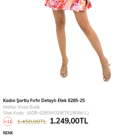
Kadın Şortlu Fırfır Detaylı Etek 6285-25
Marka
:
Koza Butik
Stok Kodu
(ADR-6285W024ETK1/80/M-L)
1.249,00TL
1.450,00TL
14
%
İndirim
RENK