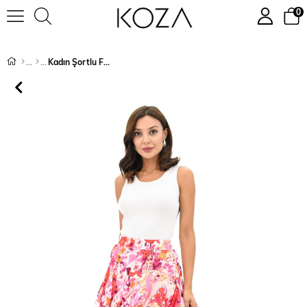
0
Kadın Şortlu Fırfır Detaylı Etek 6285-25
›