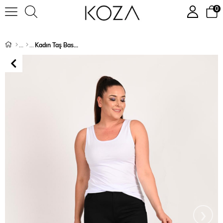
0
Kadın Taş Baskılı Yırtmaç Detaylı Büyük Beden Pantolon 1004-222
›