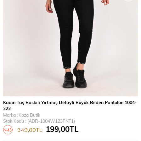
Kadın Taş Baskılı Yırtmaç Detaylı Büyük Beden Pantolon 1004-
222
Marka
:
Koza Butik
Stok Kodu
(ADR-1004W123PNT1)
199,00TL
349,00TL
43
%
İndirim