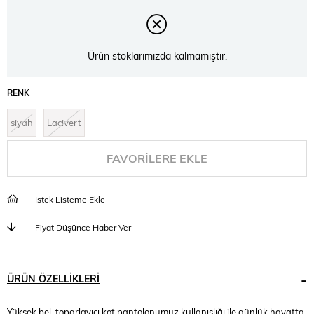
Ürün stoklarımızda kalmamıştır.
RENK
siyah
Lacivert
FAVORILERE EKLE
İstek Listeme Ekle
Fiyat Düşünce Haber Ver
ÜRÜN ÖZELLIKLERI
Yüksek bel, toparlayıcı kot pantolonumuz kullanışlığı ile günlük hayatta