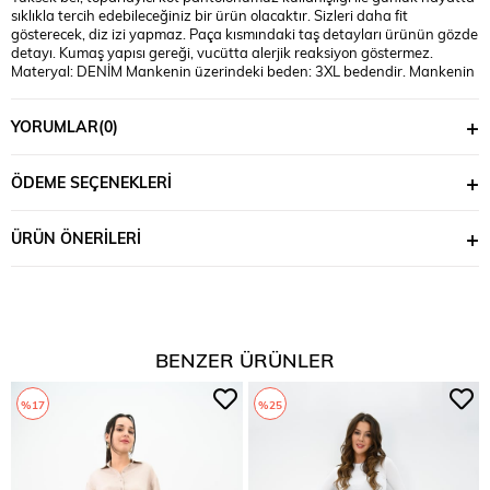
sıklıkla tercih edebileceğiniz bir ürün olacaktır. Sizleri daha fit
gösterecek, diz izi yapmaz. Paça kısmındaki taş detayları ürünün gözde
detayı. Kumaş yapısı gereği, vucütta alerjik reaksiyon göstermez.
Materyal: DENİM Mankenin üzerindeki beden: 3XL bedendir. Mankenin
ölçüleri: Boy: 1,74, kilo:90, göğüs:105, bel:90, basen:118
YORUMLAR
(0)
ÖDEME SEÇENEKLERI
ÜRÜN ÖNERILERI
BENZER ÜRÜNLER
%17
%25