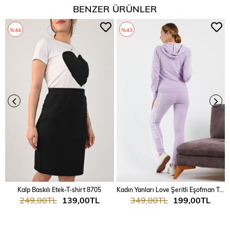
BENZER ÜRÜNLER
%44
%43
Kalp Baskılı Etek-T-shirt 8705
Kadın Yanları Love Şeritli Eşofman Takım 7025
249,00TL
139,00TL
349,00TL
199,00TL