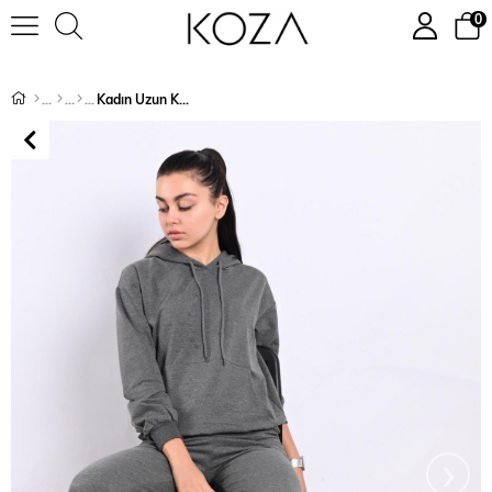
0
Kadın Uzun Kollu Kapüşonlu Eşofman Takımı 3011-22
›