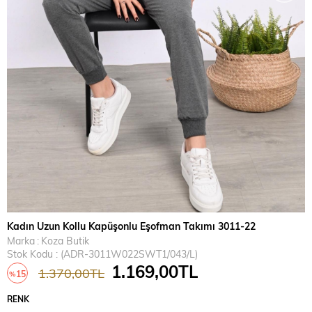
Kadın Uzun Kollu Kapüşonlu Eşofman Takımı 3011-22
Marka
:
Koza Butik
Stok Kodu
(ADR-3011W022SWT1/043/L)
1.169,00TL
1.370,00TL
15
%
İndirim
RENK