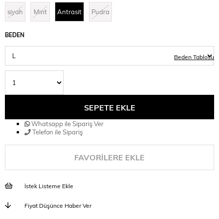
siyah
Mint
Antrasit
Pudra
BEDEN
Beden Tablosu
Whatsapp ile Sipariş Ver
Telefon ile Sipariş
FAVORILERE EKLE
İstek Listeme Ekle
Fiyat Düşünce Haber Ver