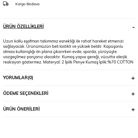
Kargo Bedava
ÜRÜN ÖZELLIKLERI
Uzun kollu eşofman takımımız esnekliği ile rahat hareket etmenizi
sağlayacak. Ürünümüzün beli lastikli ve yüksek beldir. Kapüşonlu
olması kullanışlığı ön plana çıkarırken evde, sporda, yürüyüşte
vazgeçilmez parçanız olacaktır. Kumaş yapısı gereği, vücutta alerjik
reaksiyon göstermez. Materyal: 2 İplik Penye Kumaş İplik:%70 COTTON
%25 POLYESTER %5 LYCRA Mankenin Üzerindeki Beden : S Bedendir.
Mankenin Ölçüleri: Boy:1.70 Kilo:52, Bel:68, Basen:49
YORUMLAR
(0)
ÖDEME SEÇENEKLERI
ÜRÜN ÖNERILERI