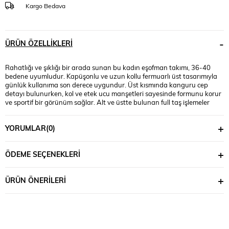
Kargo Bedava
ÜRÜN ÖZELLIKLERI
Rahatlığı ve şıklığı bir arada sunan bu kadın eşofman takımı, 36-40
bedene uyumludur. Kapüşonlu ve uzun kollu fermuarlı üst tasarımıyla
günlük kullanıma son derece uygundur. Üst kısmında kanguru cep
detayı bulunurken, kol ve etek ucu manşetleri sayesinde formunu korur
ve sportif bir görünüm sağlar. Alt ve üstte bulunan full taş işlemeler
takıma dinamizm ve modern bir dokunuş katar. Pantolon kısmı yüksek
bel, beli lastikli ve kordonlu yapısıyla konforlu bir kullanım sunar; cepleri
YORUMLAR
(0)
ise pratiklik sağlar. Altı bol paça olan model hareket özgürlüğü
sunarken vücuda hoş bir dökümlü görünüm kazandırır. 3 iplik şardonlu
kumaşı sayesinde yumuşak, sıcak tutan ve kaliteli bir dokuya sahiptir.
ÖDEME SEÇENEKLERI
Manken ’in üzerindeki beden 36 bedendir. (Bedenler arası +/- 2cm fark
olmaktadır.) Model Ölçüleri Boy: 1.78 Kilo: 59 Göğüs: 89 Bel: 67 Basen:
97 Kumaş İçeriği : %65 Pamuk %35 Polyester Üst Boy : 61 cm’dir. Göğüs
ÜRÜN ÖNERILERI
: 120 cm’dir. Alt Boy : 108 cm’dir. Basen : 116 cm’dir.