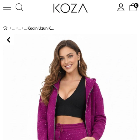
0
Kadın Uzun Kollu Kapüşonlu Taş Detaylı 3 İplik Şardonlu Eşofman Takımı 4227-25