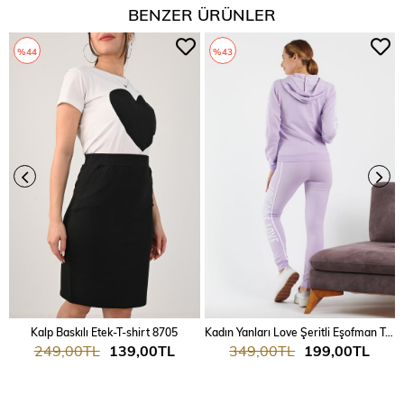
BENZER ÜRÜNLER
%44
%43
Kalp Baskılı Etek-T-shirt 8705
Kadın Yanları Love Şeritli Eşofman Takım 7025
249,00TL
139,00TL
349,00TL
199,00TL