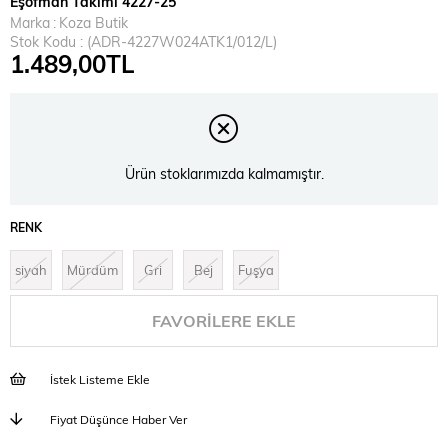
Eşofman Takımı 4227-25
Marka
:
Koza Butik
Stok Kodu
(ADR-4227W024ATK1/012/L)
1.489,00TL
Ürün stoklarımızda kalmamıştır.
RENK
siyah
Mürdüm
Gri
Bej
Fuşya
FAVORILERE EKLE
İstek Listeme Ekle
Fiyat Düşünce Haber Ver