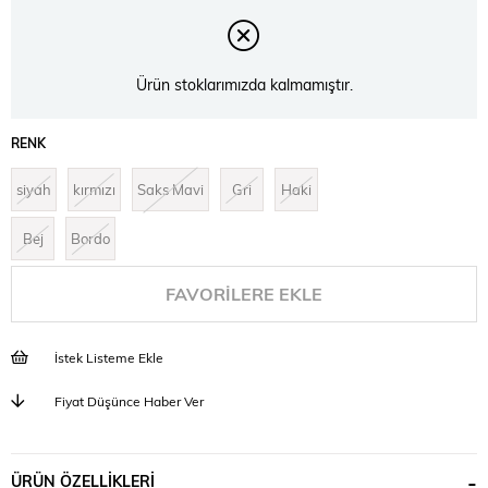
Ürün stoklarımızda kalmamıştır.
RENK
siyah
kırmızı
Saks Mavi
Gri
Haki
Bej
Bordo
FAVORILERE EKLE
İstek Listeme Ekle
Fiyat Düşünce Haber Ver
ÜRÜN ÖZELLIKLERI