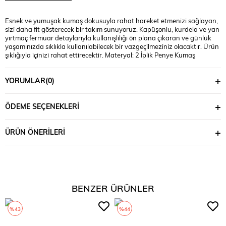
Esnek ve yumuşak kumaş dokusuyla rahat hareket etmenizi sağlayan,
sizi daha fit gösterecek bir takım sunuyoruz. Kapüşonlu, kurdela ve yan
yırtmaç fermuar detaylarıyla kullanışlılığı ön plana çıkaran ve günlük
yaşamınızda sıklıkla kullanılabilecek bir vazgeçilmeziniz olacaktır. Ürün
şıklığıyla içinizi rahat ettirecektir. Materyal: 2 İplik Penye Kumaş
İplik:%70 COTTON %25 POLYESTER %5 LYCRA Mankenin Üzerindeki
Beden : 3XL Bedendir. Mankenin Ölçüleri: Boy:1.74, Kilo:90, Göğüs:105,
YORUMLAR
(0)
Bel:90, Basen:118
ÖDEME SEÇENEKLERI
ÜRÜN ÖNERILERI
BENZER ÜRÜNLER
%43
%44