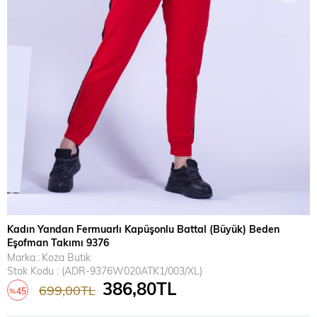
Kadın Yandan Fermuarlı Kapüşonlu Battal (Büyük) Beden
Eşofman Takımı 9376
Marka
:
Koza Butik
Stok Kodu
(ADR-9376W020ATK1/003/XL)
386,80TL
699,00TL
45
%
İndirim