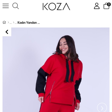
0
Kadın Yandan Fermuarlı Kapüşonlu Battal (Büyük) Beden Eşofman Takımı 9376
›