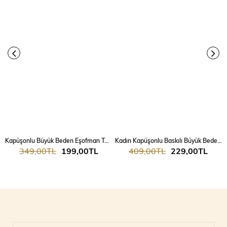
Kapüşonlu Büyük Beden Eşofman Takımı 9379
Kadın Kapüşonlu Baskılı Büyük Beden Eşofman Takımı 9466
349,00TL
199,00TL
409,00TL
229,00TL