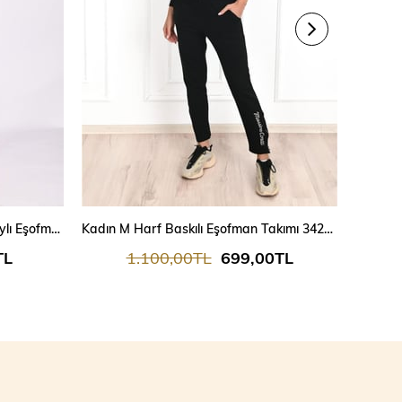
Baskılı Kısa Kollu Pul Payet Detaylı Eşofman Takımı 9026
Kadın M Harf Baskılı Eşofman Takımı 3429-23
TL
1.100,00TL
699,00TL