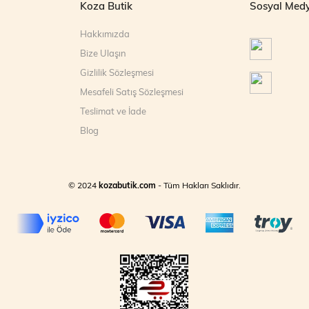
Koza Butik
Sosyal Med
Hakkımızda
Bize Ulaşın
Gizlilik Sözleşmesi
Mesafeli Satış Sözleşmesi
Teslimat ve İade
Blog
© 2024
kozabutik.com
- Tüm Hakları Saklıdır.