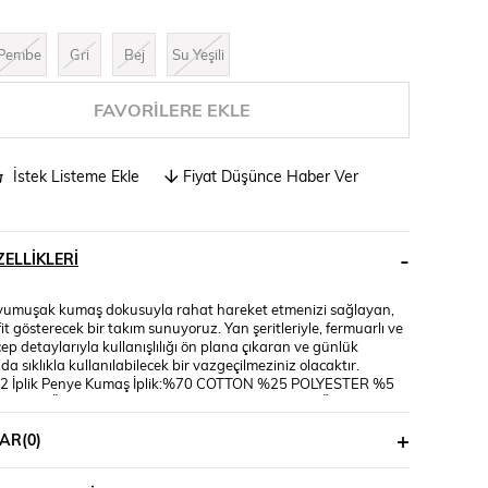
Pembe
Gri
Bej
Su Yeşili
FAVORILERE EKLE
İstek Listeme Ekle
Fiyat Düşünce Haber Ver
ELLIKLERI
yumuşak kumaş dokusuyla rahat hareket etmenizi sağlayan,
fit gösterecek bir takım sunuyoruz. Yan şeritleriyle, fermuarlı ve
p detaylarıyla kullanışlılığı ön plana çıkaran ve günlük
a sıklıkla kullanılabilecek bir vazgeçilmeziniz olacaktır.
: 2 İplik Penye Kumaş İplik:%70 COTTON %25 POLYESTER %5
kenin Üzerindeki Beden : S Bedendir Mankenin Ölçüleri:
el:66, Basen:95 *Ürünlerimiz ''Koza Butik'' güvencesi
AR
(0)
.*