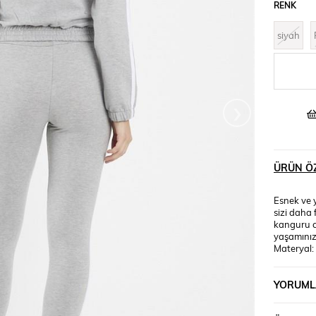
RENK
siyah
›
ÜRÜN ÖZ
Esnek ve 
sizi daha 
kanguru ce
yaşamınızd
Materyal
LYCRA Man
Kilo:54, B
YORUML
altındadır