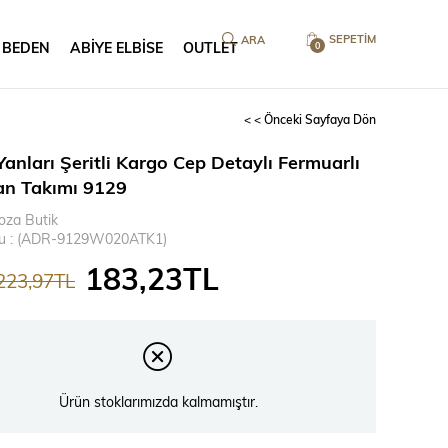
SEPETIM
 BEDEN
ABİYE ELBİSE
OUTLET
0
< < Önceki Sayfaya Dön
anları Şeritli Kargo Cep Detaylı Fermuarlı
n Takımı 9129
oza Butik
u
(ADR-9129W020ATK1)
183,23TL
223,97TL
Ürün stoklarımızda kalmamıştır.