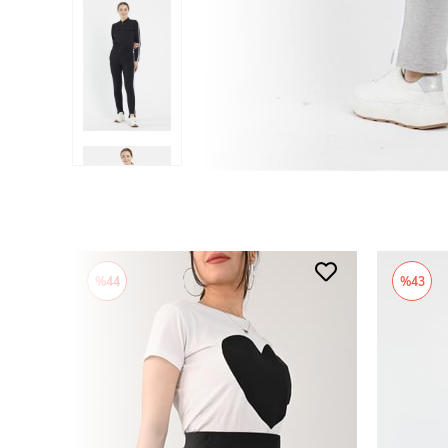
%44
%43