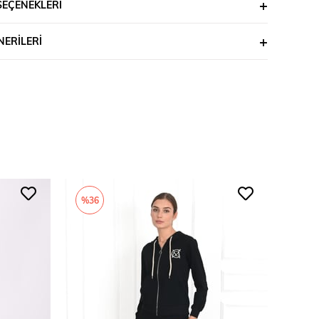
SEÇENEKLERI
ERILERI
%36
%35