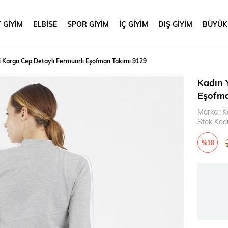
 GİYİM
ELBİSE
SPOR GİYİM
İÇ GİYİM
DIŞ GİYİM
BÜYÜK
li Kargo Cep Detaylı Fermuarlı Eşofman Takımı 9129
Kadın Y
Eşofma
Marka
:
K
Stok Kod
%
18
İndirim