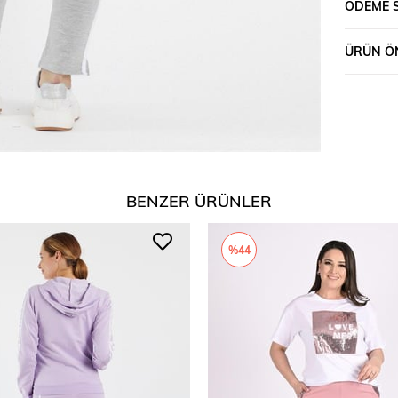
ÖDEME 
ÜRÜN ÖN
BENZER ÜRÜNLER
%44