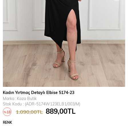
Kadın Yırtmaç Detaylı Elbise 5174-23
Marka
:
Koza Butik
Stok Kodu
(ADR-5174W123ELB1/003/M)
889,00TL
1.090,00TL
18
%
İndirim
RENK