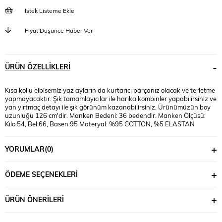
İstek Listeme Ekle
Fiyat Düşünce Haber Ver
ÜRÜN ÖZELLIKLERI
Kısa kollu elbisemiz yaz ayların da kurtarıcı parçanız olacak ve terletme
yapmayacaktır. Şık tamamlayıcılar ile harika kombinler yapabilirsiniz ve
yan yırtmaç detayı ile şık görünüm kazanabilirsiniz. Ürünümüzün boy
uzunluğu 126 cm'dir. Manken Bedeni: 36 bedendir. Manken Ölçüsü:
Kilo:54, Bel:66, Basen:95 Materyal: %95 COTTON, %5 ELASTAN
YORUMLAR
(0)
ÖDEME SEÇENEKLERI
ÜRÜN ÖNERILERI