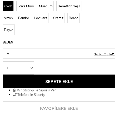
siyah
Saks Mavi
Mürdüm
Benetton Yeşil
Vizon
Pembe
Lacivert
Kiremit
Bordo
Fuşya
BEDEN
Beden Tablosu
Whatsapp ile Sipariş Ver
Telefon ile Sipariş
FAVORILERE EKLE