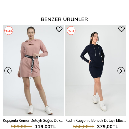
BENZER ÜRÜNLER
%43
%31
Kapşonlu Kemer Detaylı Göğüs Dekolte Elbise 9140
Kadın Kapşonlu Boncuk Detaylı Elbise 7003
209,00TL
119,00TL
550,00TL
379,00TL