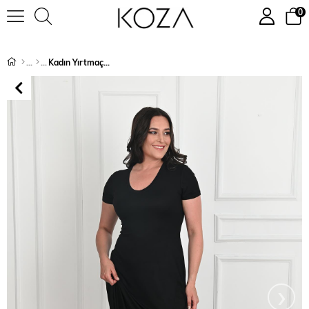
0
Kadın Yırtmaç Detaylı Elbise 5174-23
›