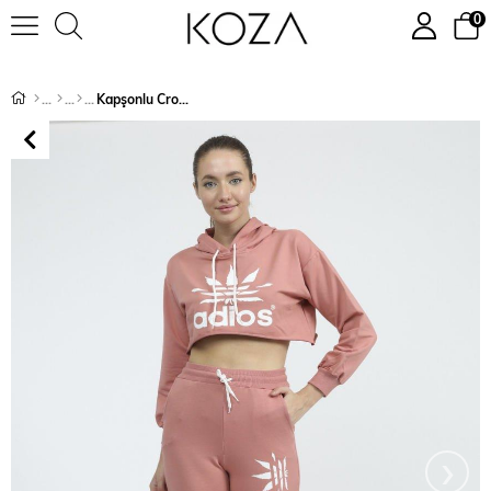
0
Kapşonlu Crop (Göbeği Açık) Model Adios Yazı Baskılı Eşofman Takımı 9147
›