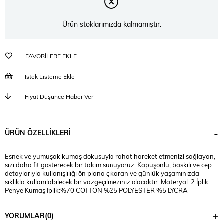
Ürün stoklarımızda kalmamıştır.
FAVORILERE EKLE
İstek Listeme Ekle
Fiyat Düşünce Haber Ver
ÜRÜN ÖZELLIKLERI
Esnek ve yumuşak kumaş dokusuyla rahat hareket etmenizi sağlayan,
sizi daha fit gösterecek bir takım sunuyoruz. Kapüşonlu, baskılı ve cep
detaylarıyla kullanışlılığı ön plana çıkaran ve günlük yaşamınızda
sıklıkla kullanılabilecek bir vazgeçilmeziniz olacaktır. Materyal: 2 İplik
Penye Kumaş İplik:%70 COTTON %25 POLYESTER %5 LYCRA
Mankenin Üzerindeki Beden : S Bedendir Mankenin Ölçüleri: Kilo:54,
Bel:66, Basen:95 *Ürünlerimiz ''Koza Butik'' güvencesi altındadır.*
YORUMLAR
(0)