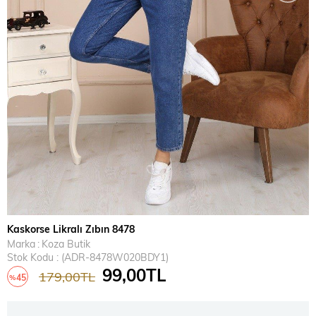
Kaskorse Likralı Zıbın 8478
Marka
:
Koza Butik
Stok Kodu
(ADR-8478W020BDY1)
99,00TL
179,00TL
45
%
İndirim