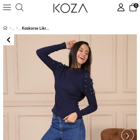
0
Kaskorse Likralı Zıbın 8478
›