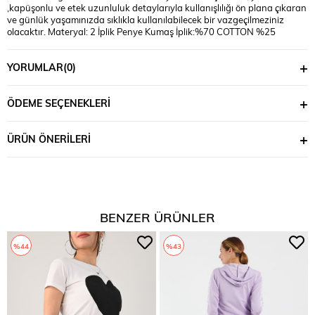
,kapüşonlu ve etek uzunluluk detaylarıyla kullanışlılığı ön plana çıkaran
ve günlük yaşamınızda sıklıkla kullanılabilecek bir vazgeçilmeziniz
olacaktır. Materyal: 2 İplik Penye Kumaş İplik:%70 COTTON %25
POLYESTER %5 LYCRA Mankenin Üzerindeki Beden : S Bedendir
Mankenin Ölçüleri: Kilo:54, Bel:66, Basen:95 *Ürünlerimiz ''Koza Butik''
YORUMLAR
(0)
güvencesi altındadır.*
ÖDEME SEÇENEKLERI
ÜRÜN ÖNERILERI
BENZER ÜRÜNLER
%44
%43