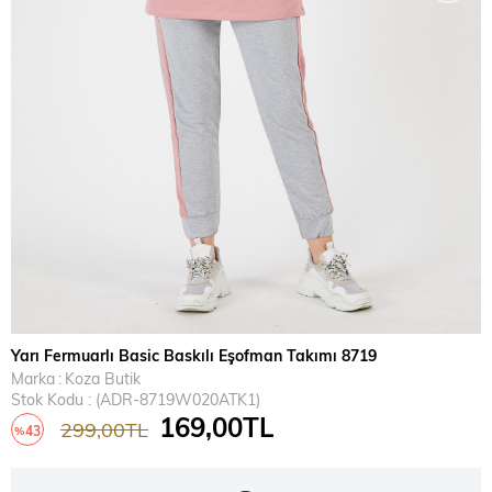
Yarı Fermuarlı Basic Baskılı Eşofman Takımı 8719
Marka
:
Koza Butik
Stok Kodu
(ADR-8719W020ATK1)
169,00TL
299,00TL
43
%
İndirim