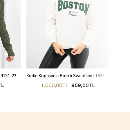
t 9131-23
Kadın Kapüşonlu Baskılı Sweatshirt 1627-25
TL
1.060,00TL
859,00TL