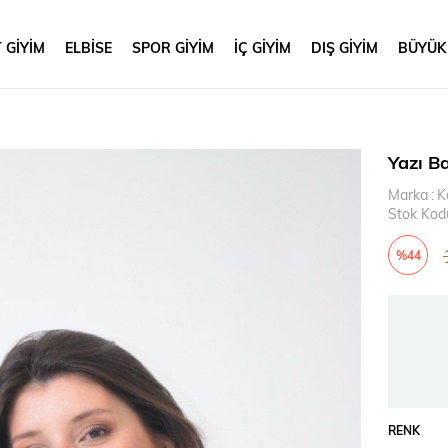
 GİYİM
ELBİSE
SPOR GİYİM
İÇ GİYİM
DIŞ GİYİM
BÜYÜK
Yazı Ba
Marka
:
K
Stok Kod
%
44
İndirim
RENK