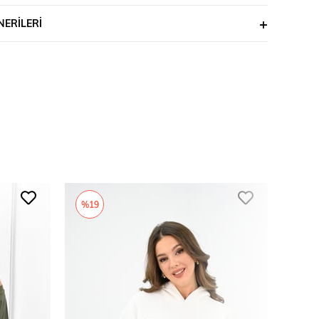
ERILERI
%19