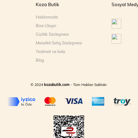
Koza Butik
Sosyal Med
Hakkımızda
Bize Ulaşın
Gizlilik Sözleşmesi
Mesafeli Satış Sözleşmesi
Teslimat ve İade
Blog
© 2024
kozabutik.com
- Tüm Hakları Saklıdır.