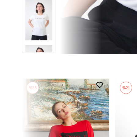
%33
%21