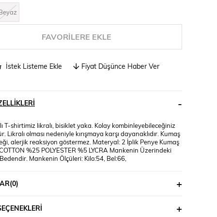
Beyaz
FAVORILERE EKLE
İstek Listeme Ekle
Fiyat Düşünce Haber Ver
ELLIKLERI
lı T-shirtimiz likralı, bisiklet yaka. Kolay kombinleyebileceğiniz
r. Likralı olması nedeniyle kırışmaya karşı dayanaklıdır. Kumaş
eği, alerjik reaksiyon göstermez. Materyal: 2 İplik Penye Kumaş
0 COTTON %25 POLYESTER %5 LYCRA Mankenin Üzerindeki
Bedendir. Mankenin Ölçüleri: Kilo:54, Bel:66,
AR
(0)
SEÇENEKLERI