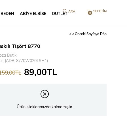
SEPETIM
 BEDEN
ABİYE ELBİSE
OUTLET
0
< < Önceki Sayfaya Dön
skılı Tişört 8770
oza Butik
u
(ADR-8770W020TSH1)
89,00TL
159,00TL
Ürün stoklarımızda kalmamıştır.