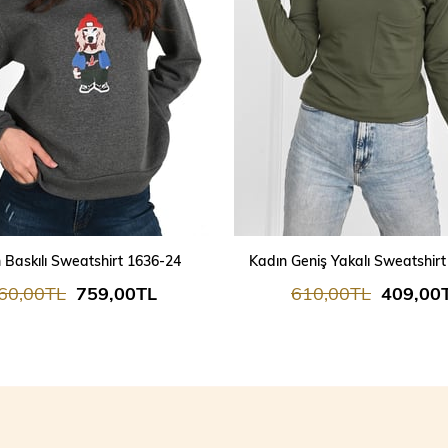
 Baskılı Sweatshirt 1636-24
Kadın Geniş Yakalı Sweatshir
60,00TL
759,00TL
610,00TL
409,00